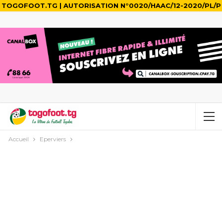
TOGOFOOT.TG | AUTORISATION N°0020/HAAC/12-2020/PL/P
Accueil
Eperviers