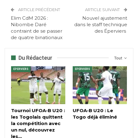
ARTICLE PRÉCÉDENT
ARTICLE SUIVANT
Elim CdM 2026 :
Nouvel ajustement
Nibombe Daré
dans le staff technique
contraint de se passer
des Éperviers
de quatre binationaux
Du Rédacteur
Tout
EPERVIERS
EPERVIERS
Tournoi UFOA-B U20 :
UFOA-B U20 : Le
les Togolais quittent
Togo déjà éliminé
la compétition avec
un nul, découvrez
les…