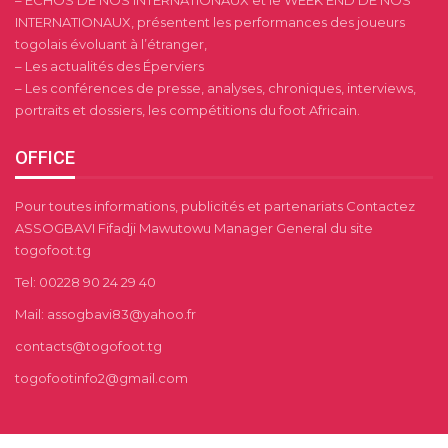
INTERNATIONAUX, présentent les performances des joueurs
togolais évoluant à l’étranger,
– Les actualités des Éperviers
– Les conférences de presse, analyses, chroniques, interviews,
portraits et dossiers, les compétitions du foot Africain.
OFFICE
Pour toutes informations, publicités et partenariats Contactez
ASSOGBAVI Fifadji Mawutowu Manager General du site
togofoot.tg
Tel: 00228 90 24 29 40
Mail: assogbavi83@yahoo.fr
contacts@togofoot.tg
togofootinfo2@gmail.com