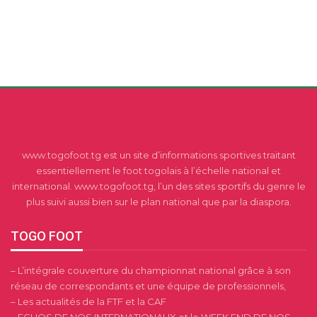
www.togofoot.tg est un site d’informations sportives traitant
essentiellement le foot togolais à l’échelle national et
international. www.togofoot.tg, l’un des sites sportifs du genre le
plus suivi aussi bien sur le plan national que par la diaspora.
TOGO FOOT
– L’intégrale couverture du championnat national grâce à son
réseau de correspondants et une équipe de professionnels,
– Les actualités de la FTF et la CAF
– ECHOS DE NOS INTERNATIONAUX et le WEEK END DE NOS