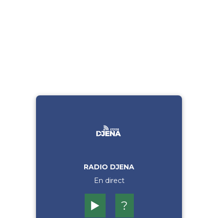
RADIO DJENA
En direct
▶️
?