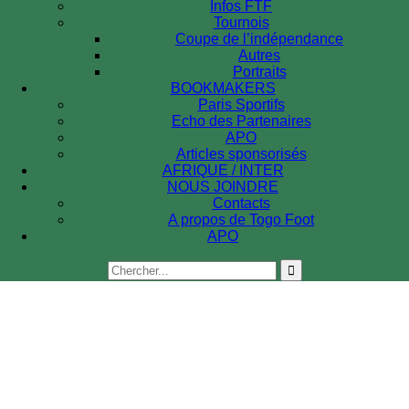
Infos FTF
Tournois
Coupe de l’indépendance
Autres
Portraits
BOOKMAKERS
Paris Sportifs
Echo des Partenaires
APO
Articles sponsorisés
AFRIQUE / INTER
NOUS JOINDRE
Contacts
A propos de Togo Foot
APO