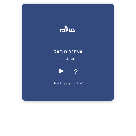
RADIO DJENA
En direct
▶️
?
Développé par OTIYA