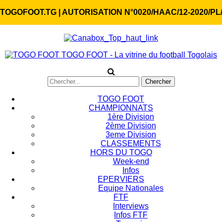
TOGOFOOT.TG | AUTORISATION N°0020/HAAC/12-2020/PL
TOGO FOOT - La vitrine du football Togolais
TOGO FOOT
CHAMPIONNATS
1ère Division
2ème Division
3eme Division
CLASSEMENTS
HORS DU TOGO
Week-end
Infos
EPERVIERS
Equipe Nationales
FTF
Interviews
Infos FTF