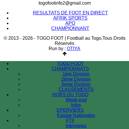
togofootinfo2@gmail.com
RESULTATS DE FOOT EN DIRECT
AFRIK SPORTS
APO
CHAMPIONNANT
© 2013 - 2026 - TOGO FOOT | Football au Togo.Tous Droits
Réservés
Run by :
OTIYA
TOGO FOOT
CHAMPIONNATS
1ère Division
2ème Division
3eme Division
CLASSEMENTS
HORS DU TOGO
Week-end
Infos
EPERVIERS
Equipe Nationales
FTF
Interviews