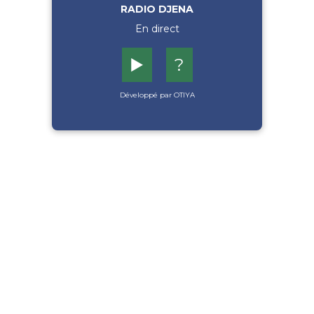
RADIO DJENA
En direct
▶️
?
Développé par OTIYA