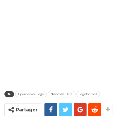
Eperviers du Togo
Nibombé Daré
Togofootball
Partager