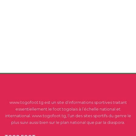
www.togofoot.tg est un site d’informations sportives traitant
essentiellement le foot togolais à l’échelle national et
international. www.togofoot.tg, l’un des sites sportifs du genre le
plus suivi aussi bien sur le plan national que par la diaspora.