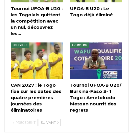
Tournoi UFOA-B U20 :
UFOA-B U20 : Le
les Togolais quittent
Togo déjà éliminé
la compétition avec
un nul, découvrez
les…
EPERVIERS
EPERVIERS
CAN 2027 : le Togo
Tournoi UFOA-B U20/
fixé sur les dates des
Burkina-Faso 3- 1
quatre premières
Togo : Ametokodo
journées des
Messan nourrit des
éliminatoires
regrets
PRÉCÉDENT
SUIVANT