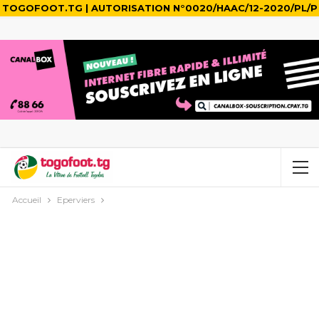
TOGOFOOT.TG | AUTORISATION N°0020/HAAC/12-2020/PL/P
Accueil
Eperviers