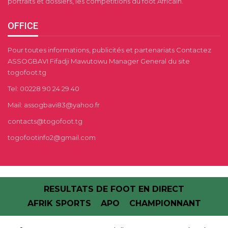
portraits et dossiers, les compétitions du foot Africain.
OFFICE
Pour toutes informations, publicités et partenariats Contactez
ASSOGBAVI Fifadji Mawutowu Manager General du site
togofoot.tg
Tel: 00228 90 24 29 40
Mail: assogbavi83@yahoo.fr
contacts@togofoot.tg
togofootinfo2@gmail.com
RESULTATS DE FOOT EN DIRECT
AFRIK SPORTS
APO
CHAMPIONNANT