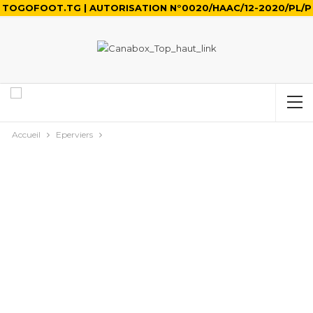
TOGOFOOT.TG | AUTORISATION N°0020/HAAC/12-2020/PL/P
Accueil
Eperviers