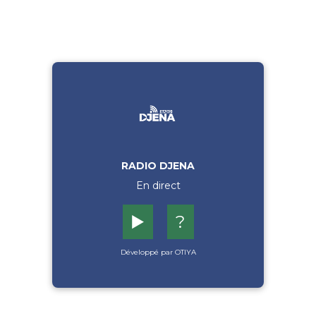
RADIO DJENA
En direct
▶️
?
Développé par OTIYA