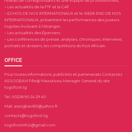
réseau de correspondants et une équipe de professionnels,
– Les actualités de la FTF et la CAF
– ECHOS DE NOS INTERNATIONAUX et le WEEK END DE NOS
INTERNATIONAUX, présentent les performances des joueurs
togolais évoluant à l’étranger,
– Les actualités des Éperviers
– Les conférences de presse, analyses, chroniques, interviews,
portraits et dossiers, les compétitions du foot Africain.
OFFICE
Pour toutes informations, publicités et partenariats Contactez
ASSOGBAVI Fifadji Mawutowu Manager General du site
togofoot.tg
Tel: 00228 90 24 29 40
Mail: assogbavi83@yahoo.fr
contacts@togofoot.tg
togofootinfo2@gmail.com