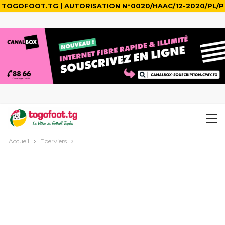
TOGOFOOT.TG | AUTORISATION N°0020/HAAC/12-2020/PL/P
Accueil
Eperviers