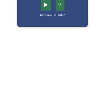
▶️
?
Développé par OTIYA