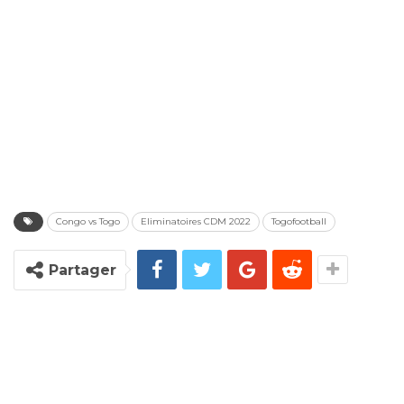
Congo vs Togo
Eliminatoires CDM 2022
Togofootball
Partager