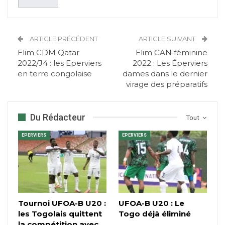
ARTICLE PRÉCÉDENT
ARTICLE SUIVANT
Elim CDM Qatar
Elim CAN féminine
2022/J4 : les Eperviers
2022 : Les Éperviers
en terre congolaise
dames dans le dernier
virage des préparatifs
Du Rédacteur
Tout
EPERVIERS
EPERVIERS
Tournoi UFOA-B U20 :
UFOA-B U20 : Le
les Togolais quittent
Togo déjà éliminé
la compétition avec