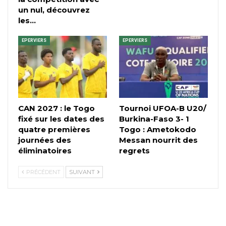
un nul, découvrez
les…
EPERVIERS
EPERVIERS
CAN 2027 : le Togo
Tournoi UFOA-B U20/
fixé sur les dates des
Burkina-Faso 3- 1
quatre premières
Togo : Ametokodo
journées des
Messan nourrit des
éliminatoires
regrets
PRÉCÉDENT
SUIVANT