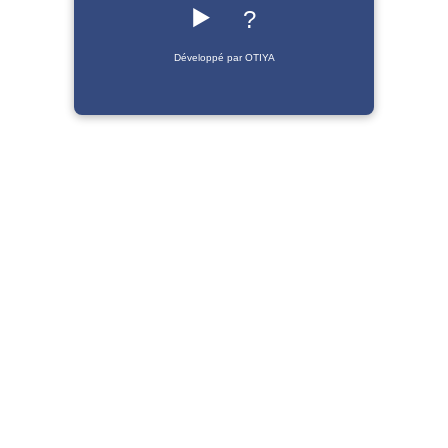
▶️
?
Développé par OTIYA