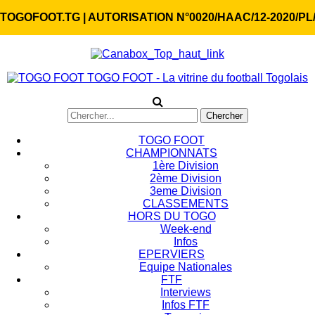
TOGOFOOT.TG | AUTORISATION N°0020/HAAC/12-2020/PL
TOGO FOOT - La vitrine du football Togolais
TOGO FOOT
CHAMPIONNATS
1ère Division
2ème Division
3eme Division
CLASSEMENTS
HORS DU TOGO
Week-end
Infos
EPERVIERS
Equipe Nationales
FTF
Interviews
Infos FTF