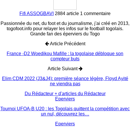
Fifi ASSOGBAVI
2884 article
1 commentaire
Passionnée du net, du foot et du journalisme, j'ai créé en 2013,
togofoot.info pour relayer les infos sur le football togolais.
Grande fan des éperviers du Togo
Article Précédent
France -D2 Woedikou Mafille : la togolaise débloque son
compteur buts
Article Suivant
Elim CDM 2022 (J3&J4): première séance légère, Floyd Ayité
ne viendra pas
Du Rédacteur
+ d'articles du Rédacteur
Eperviers
Tournoi UFOA-B U20 : les Togolais quittent la compétition avec
un nul, découvrez les…
Eperviers