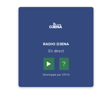
RADIO DJENA
En direct
▶️
?
Développé par OTIYA