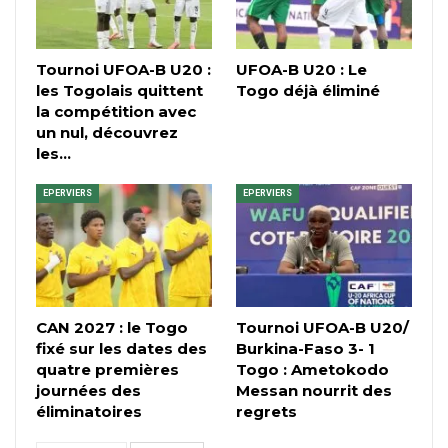
Tournoi UFOA-B U20 :
UFOA-B U20 : Le
les Togolais quittent
Togo déjà éliminé
la compétition avec
un nul, découvrez
les…
EPERVIERS
EPERVIERS
CAN 2027 : le Togo
Tournoi UFOA-B U20/
fixé sur les dates des
Burkina-Faso 3- 1
quatre premières
Togo : Ametokodo
journées des
Messan nourrit des
éliminatoires
regrets