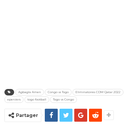
Agbagla Amen
Congo vs Togo
Eliminatoires CDM Qatar 2022
eperviers
togo football
Togo vs Congo
Partager