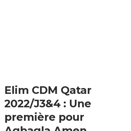
Elim CDM Qatar
2022/J3&4 : Une
première pour
Agbagla Amen