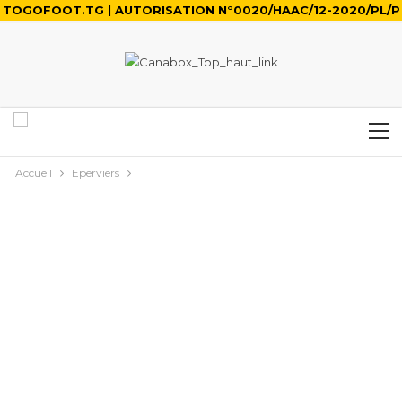
TOGOFOOT.TG | AUTORISATION N°0020/HAAC/12-2020/PL/P
Accueil
Eperviers