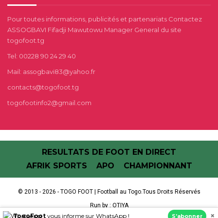
Pour toutes informations, publicités et partenariats Contactez
ASSOGBAVI Fifadji Mawutowu Manager General du site
togofoot.tg
Tel: 00228 90 24 29 40
Mail: assogbavi83@yahoo.fr
contacts@togofoot.tg
togofootinfo2@gmail.com
RESULTATS DE FOOT EN DIRECT
AFRIK SPORTS
APO
CHAMPIONNANT
© 2013 - 2026 - TOGO FOOT | Football au Togo.Tous Droits Réservés
Run by :
OTIYA
×
TogoFoot
vous informe sur WhatsApp !
S’abonner