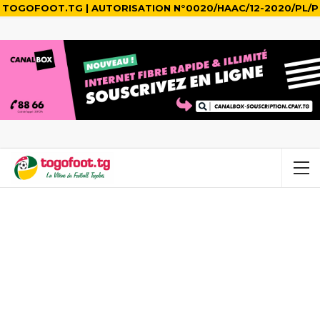
TOGOFOOT.TG | AUTORISATION N°0020/HAAC/12-2020/PL/P