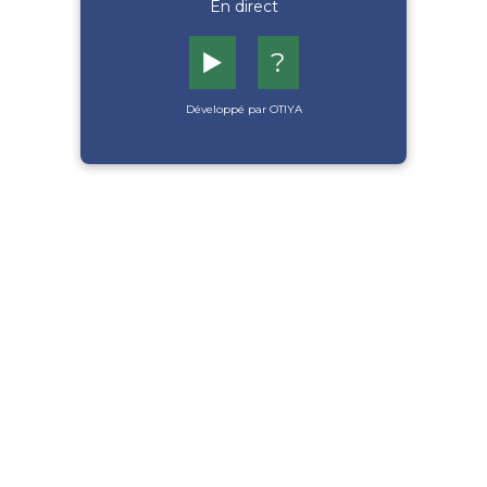
En direct
▶️
?
Développé par OTIYA