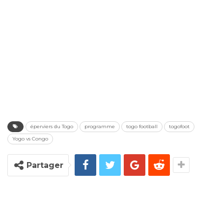
éperviers du Togo
programme
togo football
togofoot
Yogo vs Congo
Partager