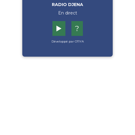
RADIO DJENA
En direct
▶️
?
Développé par OTIYA