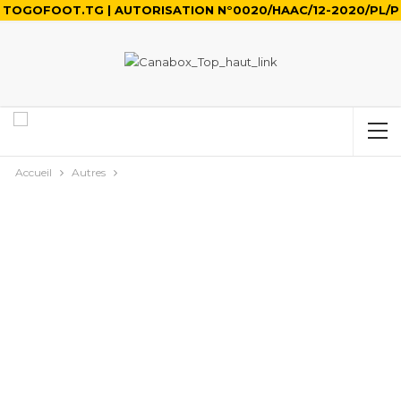
TOGOFOOT.TG | AUTORISATION N°0020/HAAC/12-2020/PL/P
Accueil
Autres