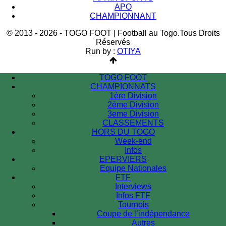
APO
CHAMPIONNANT
© 2013 - 2026 - TOGO FOOT | Football au Togo.Tous Droits
Réservés
Run by :
OTIYA
TOGO FOOT
CHAMPIONNATS
1ère Division
2ème Division
3eme Division
CLASSEMENTS
HORS DU TOGO
Week-end
Infos
EPERVIERS
Equipe Nationales
FTF
Interviews
Infos FTF
Tournois
Coupe de l’indépendance
Autres