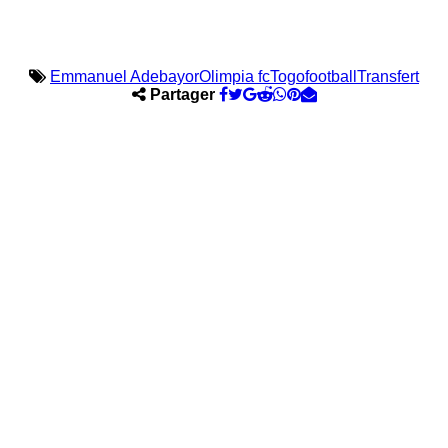
Emmanuel Adebayor
Olimpia fc
Togofootball
Transfert
Partager