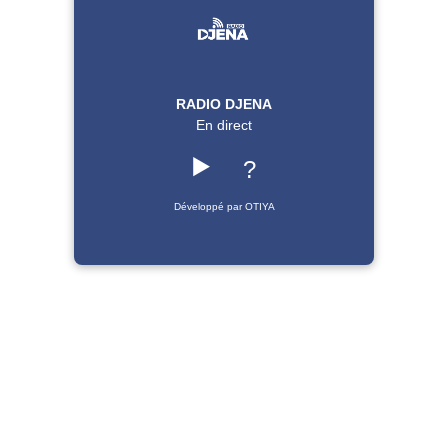
RADIO DJENA
En direct
▶️
?
Développé par OTIYA