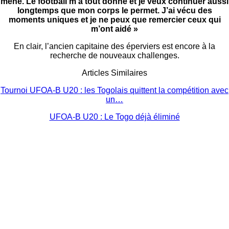
mène. Le football m’a tout donné et je veux continuer aussi
longtemps que mon corps le permet. J’ai vécu des
moments uniques et je ne peux que remercier ceux qui
m’ont aidé »
En clair, l’ancien capitaine des éperviers est encore à la
recherche de nouveaux challenges.
Articles Similaires
Tournoi UFOA-B U20 : les Togolais quittent la compétition avec
un…
UFOA-B U20 : Le Togo déjà éliminé