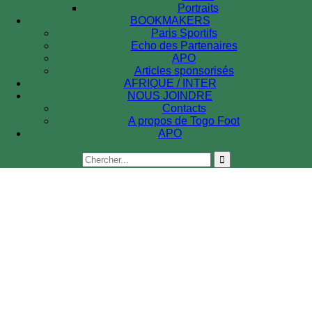
Portraits
BOOKMAKERS
Paris Sportifs
Echo des Partenaires
APO
Articles sponsorisés
AFRIQUE / INTER
NOUS JOINDRE
Contacts
A propos de Togo Foot
APO