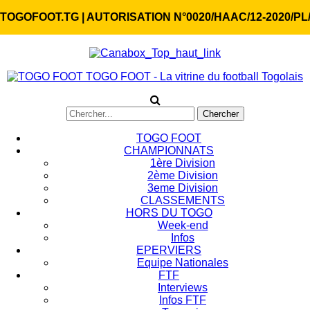
TOGOFOOT.TG | AUTORISATION N°0020/HAAC/12-2020/PL
TOGO FOOT - La vitrine du football Togolais
TOGO FOOT
CHAMPIONNATS
1ère Division
2ème Division
3eme Division
CLASSEMENTS
HORS DU TOGO
Week-end
Infos
EPERVIERS
Equipe Nationales
FTF
Interviews
Infos FTF