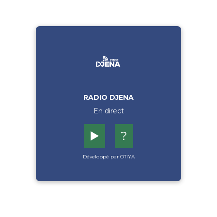
RADIO DJENA
En direct
▶️
?
Développé par OTIYA