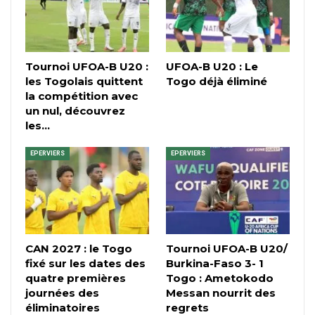
Tournoi UFOA-B U20 :
UFOA-B U20 : Le
les Togolais quittent
Togo déjà éliminé
la compétition avec
un nul, découvrez
les…
EPERVIERS
EPERVIERS
CAN 2027 : le Togo
Tournoi UFOA-B U20/
fixé sur les dates des
Burkina-Faso 3- 1
quatre premières
Togo : Ametokodo
journées des
Messan nourrit des
éliminatoires
regrets