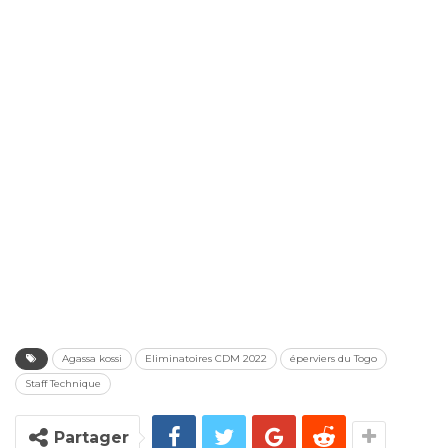
Agassa kossi
Eliminatoires CDM 2022
éperviers du Togo
Staff Technique
Partager