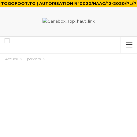
TOGOFOOT.TG | AUTORISATION N°0020/HAAC/12-2020/PL/P
Accueil
Eperviers