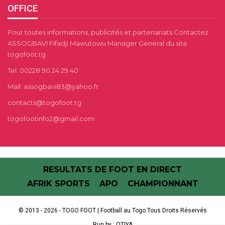
OFFICE
Pour toutes informations, publicités et partenariats Contactez
ASSOGBAVI Fifadji Mawutowu Manager General du site
togofoot.tg
Tel: 00228 90 24 29 40
Mail: assogbavi83@yahoo.fr
contacts@togofoot.tg
togofootinfo2@gmail.com
RESULTATS DE FOOT EN DIRECT
AFRIK SPORTS
APO
CHAMPIONNANT
© 2013 - 2026 - TOGO FOOT | Football au Togo.Tous Droits Réservés
Run by :
OTIYA