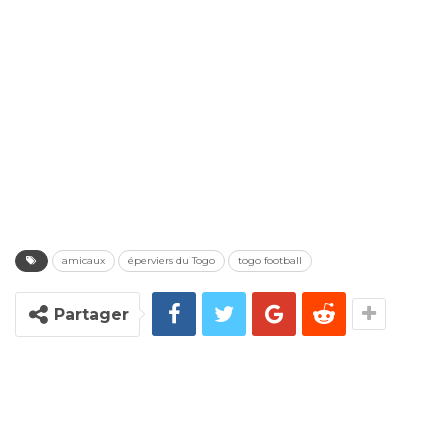
amicaux
éperviers du Togo
togo football
Partager