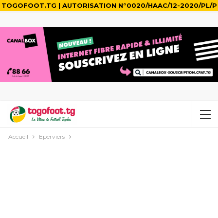
TOGOFOOT.TG | AUTORISATION N°0020/HAAC/12-2020/PL/P
Accueil
Eperviers