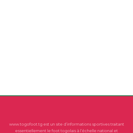
www.togofoot.tg est un site d’informations sportives traitant
essentiellement le foot togolais à l’échelle national et