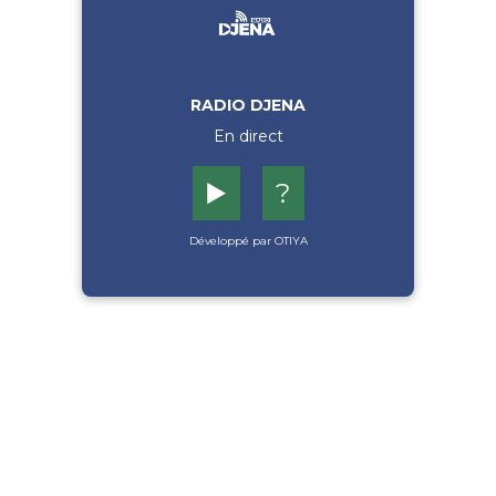
RADIO DJENA
En direct
▶️
?
Développé par OTIYA