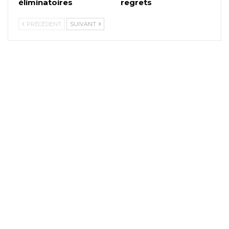
éliminatoires
regrets
PRÉCÉDENT
SUIVANT