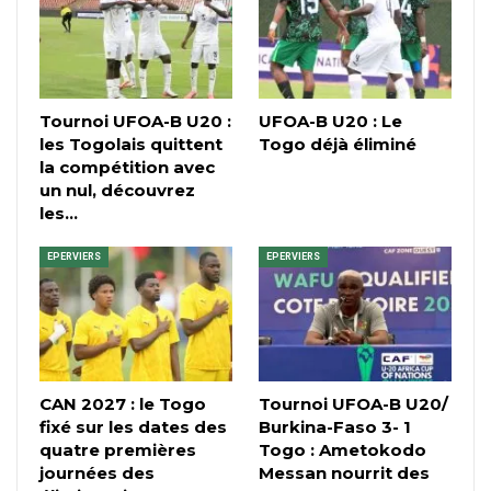
Tournoi UFOA-B U20 :
UFOA-B U20 : Le
les Togolais quittent
Togo déjà éliminé
la compétition avec
un nul, découvrez
les…
EPERVIERS
EPERVIERS
CAN 2027 : le Togo
Tournoi UFOA-B U20/
fixé sur les dates des
Burkina-Faso 3- 1
quatre premières
Togo : Ametokodo
journées des
Messan nourrit des