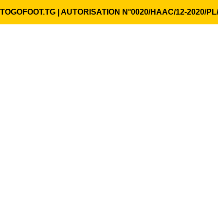
TOGOFOOT.TG | AUTORISATION N°0020/HAAC/12-2020/PL