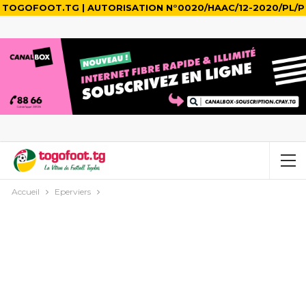
TOGOFOOT.TG | AUTORISATION N°0020/HAAC/12-2020/PL/P
Accueil
Eperviers