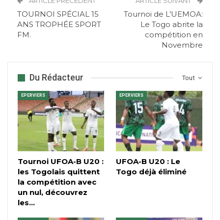
ARTICLE PRÉCÉDENT
ARTICLE SUIVANT
TOURNOI SPÉCIAL 15
Tournoi de L’UEMOA:
ANS TROPHÉE SPORT
Le Togo abrite la
FM.
compétition en
Novembre
Du Rédacteur
Tout
EPERVIERS
EPERVIERS
Tournoi UFOA-B U20 :
UFOA-B U20 : Le
les Togolais quittent
Togo déjà éliminé
la compétition avec
un nul, découvrez
les…