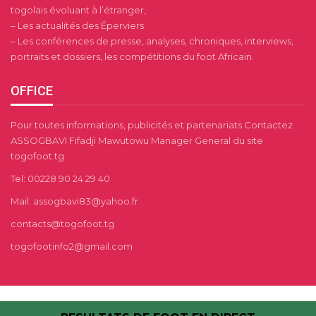
togolais évoluant à l’étranger,
– Les actualités des Éperviers
– Les conférences de presse, analyses, chroniques, interviews,
portraits et dossiers, les compétitions du foot Africain.
OFFICE
Pour toutes informations, publicités et partenariats Contactez
ASSOGBAVI Fifadji Mawutowu Manager General du site
togofoot.tg
Tel: 00228 90 24 29 40
Mail: assogbavi83@yahoo.fr
contacts@togofoot.tg
togofootinfo2@gmail.com