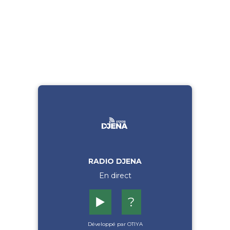
RADIO DJENA
En direct
▶️
?
Développé par OTIYA