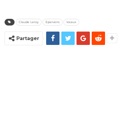
Claude Leroy
Eperveirs
locaux
Partager