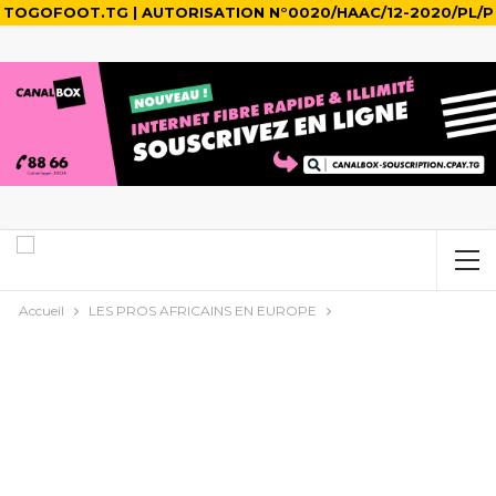
TOGOFOOT.TG | AUTORISATION N°0020/HAAC/12-2020/PL/P
Accueil
LES PROS AFRICAINS EN EUROPE