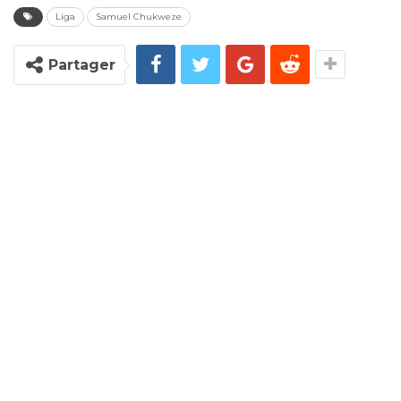
Liga
Samuel Chukweze
Partager