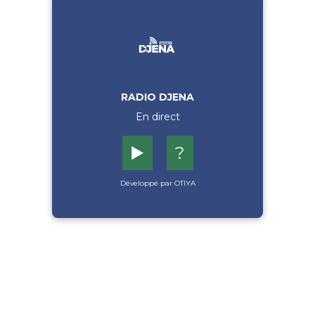
RADIO DJENA
En direct
▶️
?
Développé par OTIYA