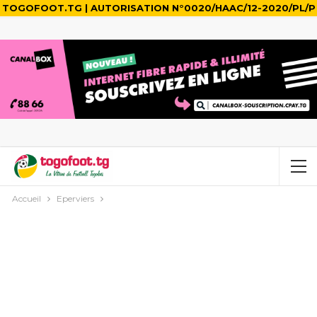
TOGOFOOT.TG | AUTORISATION N°0020/HAAC/12-2020/PL/P
Accueil
Eperviers