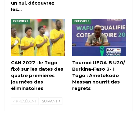
un nul, découvrez
les…
EPERVIERS
EPERVIERS
CAN 2027 : le Togo
Tournoi UFOA-B U20/
fixé sur les dates des
Burkina-Faso 3- 1
quatre premières
Togo : Ametokodo
journées des
Messan nourrit des
éliminatoires
regrets
PRÉCÉDENT
SUIVANT