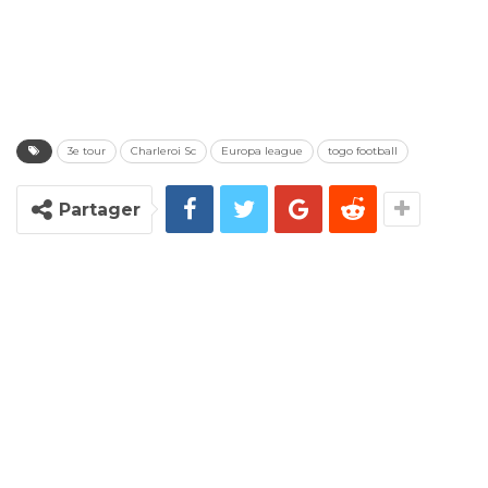
3e tour
Charleroi Sc
Europa league
togo football
Partager