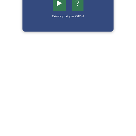
▶️
?
Développé par OTIYA