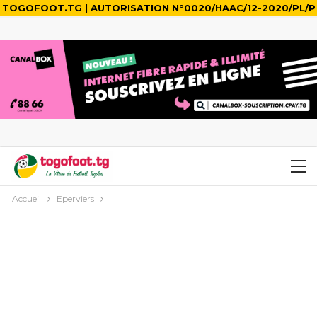
TOGOFOOT.TG | AUTORISATION N°0020/HAAC/12-2020/PL/P
Accueil
Eperviers