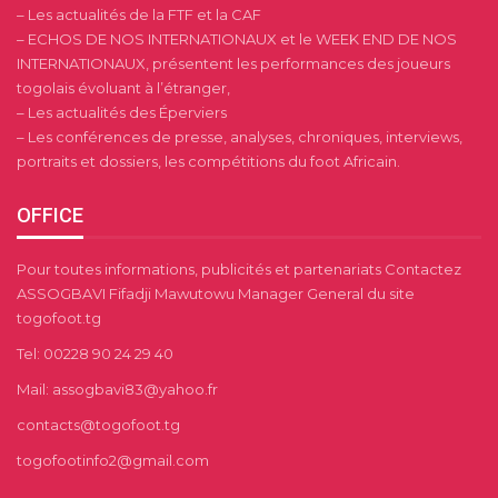
– Les actualités de la FTF et la CAF
– ECHOS DE NOS INTERNATIONAUX et le WEEK END DE NOS
INTERNATIONAUX, présentent les performances des joueurs
togolais évoluant à l’étranger,
– Les actualités des Éperviers
– Les conférences de presse, analyses, chroniques, interviews,
portraits et dossiers, les compétitions du foot Africain.
OFFICE
Pour toutes informations, publicités et partenariats Contactez
ASSOGBAVI Fifadji Mawutowu Manager General du site
togofoot.tg
Tel: 00228 90 24 29 40
Mail: assogbavi83@yahoo.fr
contacts@togofoot.tg
togofootinfo2@gmail.com