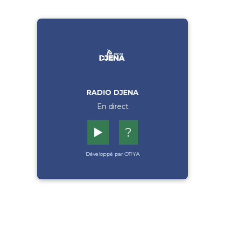
RADIO DJENA
En direct
▶️
?
Développé par OTIYA