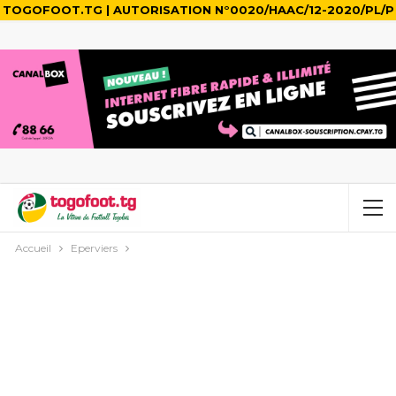
TOGOFOOT.TG | AUTORISATION N°0020/HAAC/12-2020/PL/P
Accueil
Eperviers