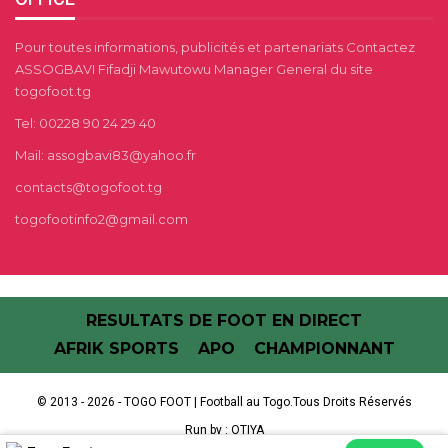
Pour toutes informations, publicités et partenariats Contactez
ASSOGBAVI Fifadji Mawutowu Manager General du site
togofoot.tg
Tel: 00228 90 24 29 40
Mail: assogbavi83@yahoo.fr
contacts@togofoot.tg
togofootinfo2@gmail.com
RESULTATS DE FOOT EN DIRECT
AFRIK SPORTS
APO
CHAMPIONNANT
© 2013 - 2026 - TOGO FOOT | Football au Togo.Tous Droits Réservés
Run by :
OTIYA