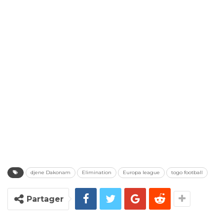
djene Dakonam
Elimination
Europa league
togo football
Partager