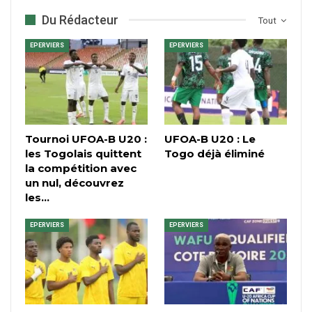
Du Rédacteur
Tout
EPERVIERS
EPERVIERS
Tournoi UFOA-B U20 :
UFOA-B U20 : Le
les Togolais quittent
Togo déjà éliminé
la compétition avec
un nul, découvrez
les…
EPERVIERS
EPERVIERS