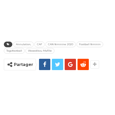
Annulation,
CAF
CAN féminine 2020
Football féminin
Togofootball
Wooedikou Mafille
Partager