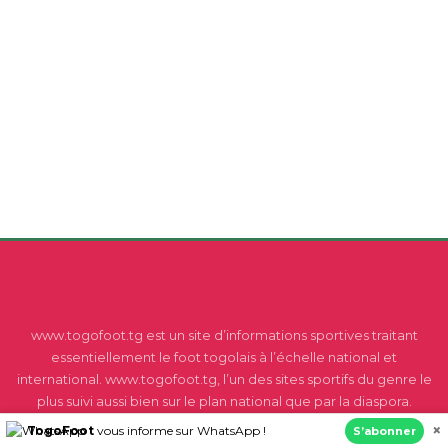
www.togofoot.tg est un site d’informations sportives traitant
essentiellement le foot togolais à l’échelle national et
international. www.togofoot.tg, l’un des sites sportifs du genre le
plus suivi aussi bien sur le plan national que par la diaspora.
×
TogoFoot
vous informe sur WhatsApp !
S’abonner