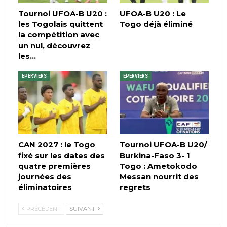
Tournoi UFOA-B U20 :
UFOA-B U20 : Le
les Togolais quittent
Togo déjà éliminé
la compétition avec
un nul, découvrez
les…
EPERVIERS
EPERVIERS
CAN 2027 : le Togo
Tournoi UFOA-B U20/
fixé sur les dates des
Burkina-Faso 3- 1
quatre premières
Togo : Ametokodo
journées des
Messan nourrit des
éliminatoires
regrets
PRÉCÉDENT
SUIVANT