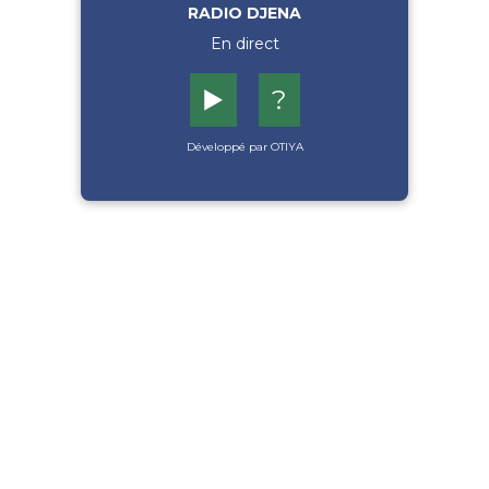
RADIO DJENA
En direct
▶️
?
Développé par OTIYA