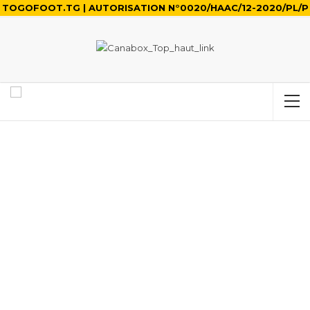
TOGOFOOT.TG | AUTORISATION N°0020/HAAC/12-2020/PL/P