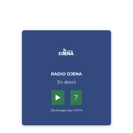
RADIO DJENA
En direct
▶️
?
Développé par OTIYA