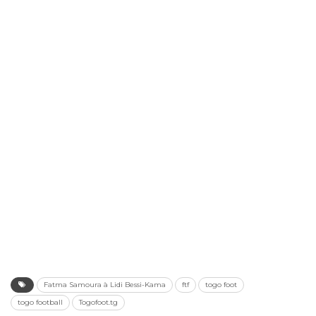
Fatma Samoura à Lidi Bessi-Kama
ftf
togo foot
togo football
Togofoot.tg