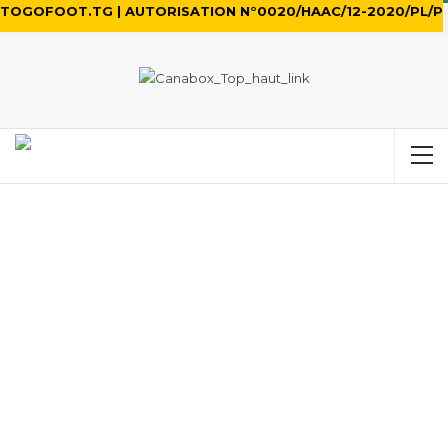
TOGOFOOT.TG | AUTORISATION N°0020/HAAC/12-2020/PL/P