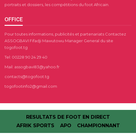
portraits et dossiers, les compétitions du foot Africain.
OFFICE
Pour toutes informations, publicités et partenariats Contactez
ASSOGBAVI Fifadji Mawutowu Manager General du site
togofoot.tg
Tel: 00228 90 24 29 40
Mail: assogbavi83@yahoo.fr
contacts@togofoot.tg
togofootinfo2@gmail.com
RESULTATS DE FOOT EN DIRECT
AFRIK SPORTS
APO
CHAMPIONNANT