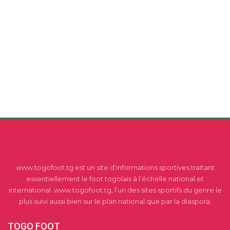
www.togofoot.tg est un site d’informations sportives traitant
essentiellement le foot togolais à l’échelle national et
international. www.togofoot.tg, l’un des sites sportifs du genre le
plus suivi aussi bien sur le plan national que par la diaspora.
TOGO FOOT