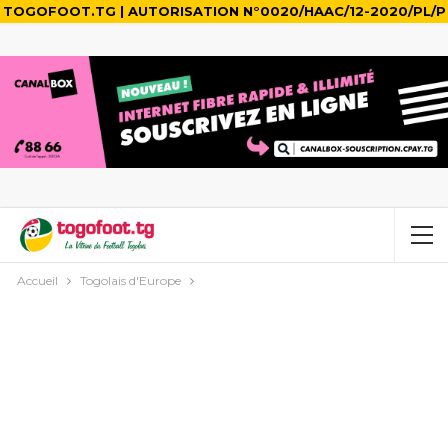
TOGOFOOT.TG | AUTORISATION N°0020/HAAC/12-2020/PL/P
Accueil
Togolais d'Europe