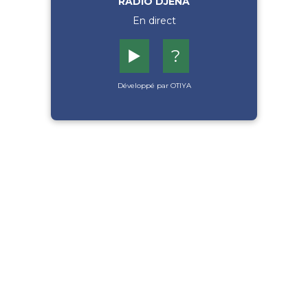
RADIO DJENA
En direct
▶️
?
Développé par OTIYA