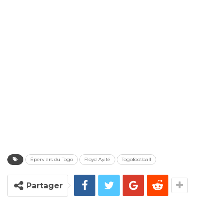
Éperviers du Togo
Floyd Ayité
Togofootball
Partager