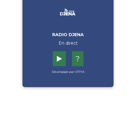
RADIO DJENA
En direct
▶️
?
Développé par OTIYA