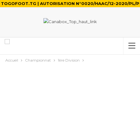
TOGOFOOT.TG | AUTORISATION N°0020/HAAC/12-2020/PL/P
Accueil
Championnat
1ère Division