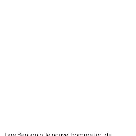
Lare Benjamin, le nouvel homme fort de