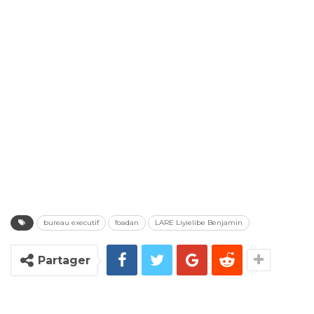
bureau executif
foadan
LARE Liyielibe Benjamin
Partager