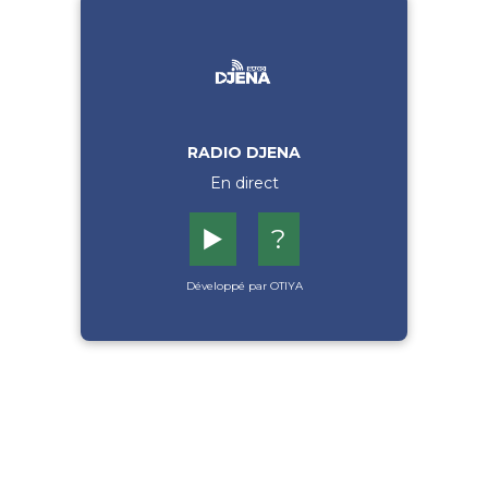
RADIO DJENA
En direct
▶️
?
Développé par OTIYA