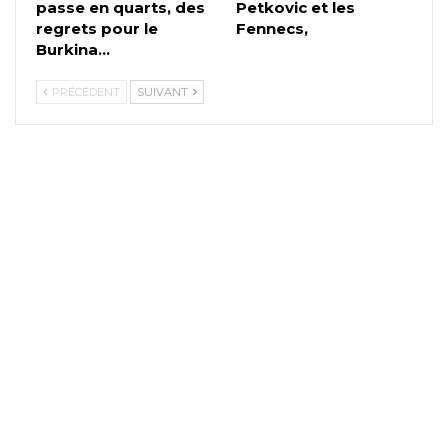
passe en quarts, des
Petkovic et les
regrets pour le
Fennecs,
Burkina…
PRÉCÉDENT
SUIVANT