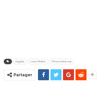
Egypte
Luka Modric
Winsunited cup
Partager