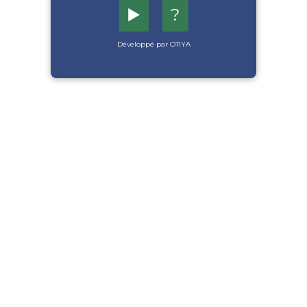
▶️
?
Développé par OTIYA