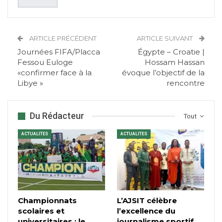
ARTICLE PRÉCÉDENT
ARTICLE SUIVANT
Journées FIFA/Placca
Égypte – Croatie |
Fessou Euloge
Hossam Hassan
«confirmer face à la
évoque l’objectif de la
Libye »
rencontre
Du Rédacteur
Tout
ACTUALITES
ACTUALITES
Championnats
L’AJSIT célèbre
scolaires et
l’excellence du
universitaires : le
journalisme sportif