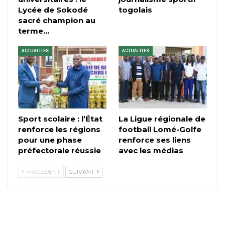
Lycée de Sokodé
togolais
sacré champion au
terme…
ACTUALITES
ACTUALITES
Sport scolaire : l’État
La Ligue régionale de
renforce les régions
football Lomé-Golfe
pour une phase
renforce ses liens
préfectorale réussie
avec les médias
PRÉCÉDENT
SUIVANT