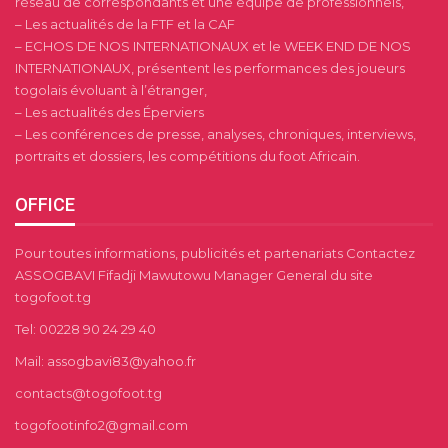
réseau de correspondants et une équipe de professionnels,
– Les actualités de la FTF et la CAF
– ECHOS DE NOS INTERNATIONAUX et le WEEK END DE NOS
INTERNATIONAUX, présentent les performances des joueurs
togolais évoluant à l’étranger,
– Les actualités des Éperviers
– Les conférences de presse, analyses, chroniques, interviews,
portraits et dossiers, les compétitions du foot Africain.
OFFICE
Pour toutes informations, publicités et partenariats Contactez
ASSOGBAVI Fifadji Mawutowu Manager General du site
togofoot.tg
Tel: 00228 90 24 29 40
Mail: assogbavi83@yahoo.fr
contacts@togofoot.tg
togofootinfo2@gmail.com