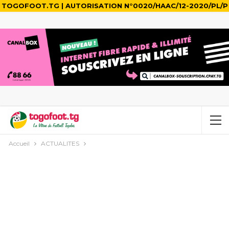
TOGOFOOT.TG | AUTORISATION N°0020/HAAC/12-2020/PL/P
Accueil
ACTUALITES