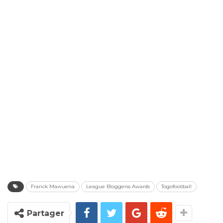
Franck Mawuena
League Bloggerss Awards
Togofootball
Partager