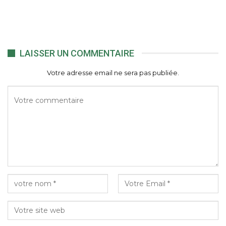
LAISSER UN COMMENTAIRE
Votre adresse email ne sera pas publiée.