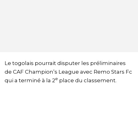
Le togolais pourrait disputer les préliminaires
de CAF Champion’s League avec Remo Stars Fc
e
qui a terminé à la 2
place du classement.