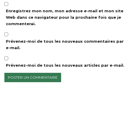
Enregistrez mon nom, mon adresse e-mail et mon site
Web dans ce navigateur pour la prochaine fois que je
commenterai.
Prévenez-moi de tous les nouveaux commentaires par
e-mail.
Prévenez-moi de tous les nouveaux articles par e-mail.