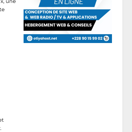
x, une
te
et
.