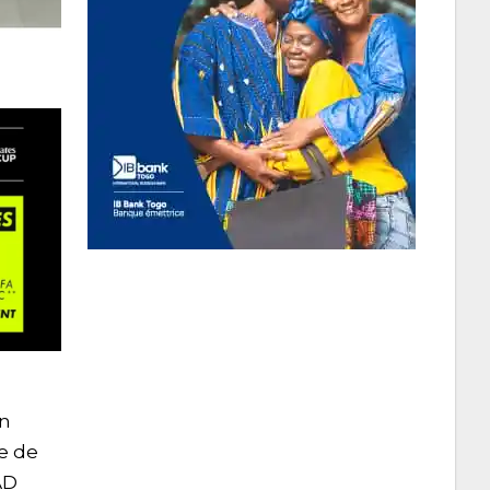
on
e de
AD