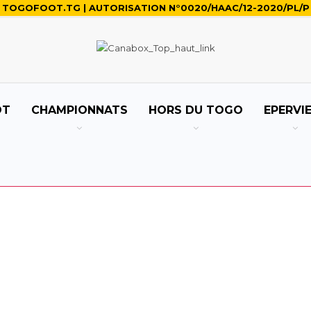
TOGOFOOT.TG | AUTORISATION N°0020/HAAC/12-2020/PL/P
OT
CHAMPIONNATS
HORS DU TOGO
EPERVI