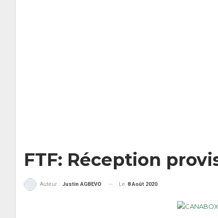
FTF: Réception provi
Le
8 Août 2020
Auteur :
Justin AGBEVO