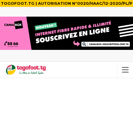
TOGOFOOT.TG | AUTORISATION N°0020/HAAC/12-2020/PL/P