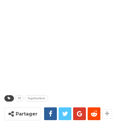
ftf
Togofootball
Partager