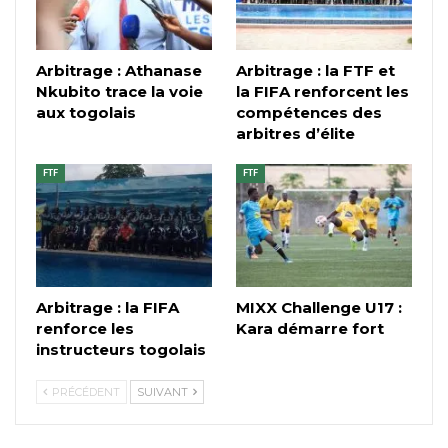
Arbitrage : Athanase
Arbitrage : la FTF et
Nkubito trace la voie
la FIFA renforcent les
aux togolais
compétences des
arbitres d’élite
FTF
FTF
Arbitrage : la FIFA
MIXX Challenge U17 :
renforce les
Kara démarre fort
instructeurs togolais
PRÉCÉDENT
SUIVANT