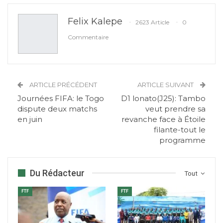
Felix Kalepe
2623 Article
0
Commentaire
ARTICLE PRÉCÉDENT
ARTICLE SUIVANT
Journées FIFA: le Togo
D1 lonato(J25): Tambo
dispute deux matchs
veut prendre sa
en juin
revanche face à Étoile
filante-tout le
programme
Du Rédacteur
Tout
FTF
FTF