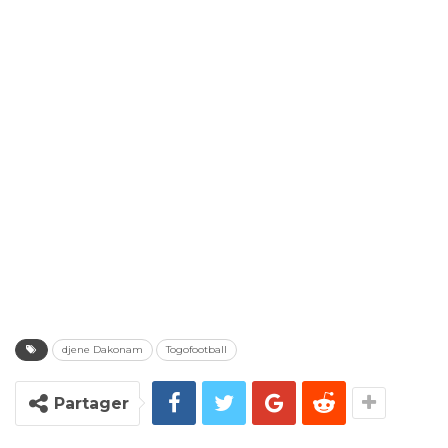
djene Dakonam
Togofootball
Partager