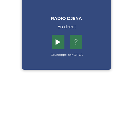
RADIO DJENA
En direct
▶️
?
Développé par OTIYA