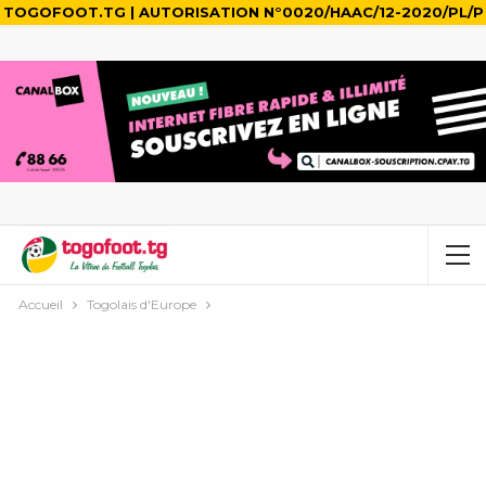
TOGOFOOT.TG | AUTORISATION N°0020/HAAC/12-2020/PL/P
Accueil
Togolais d'Europe