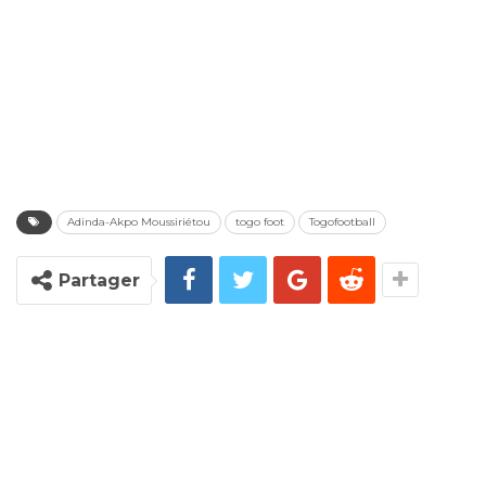
Adinda-Akpo Moussiriétou
togo foot
Togofootball
Partager