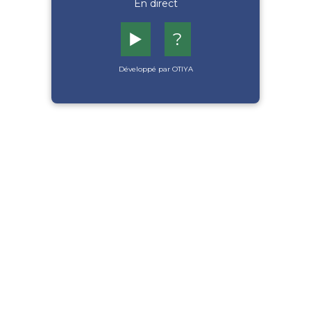
En direct
▶️
?
Développé par OTIYA