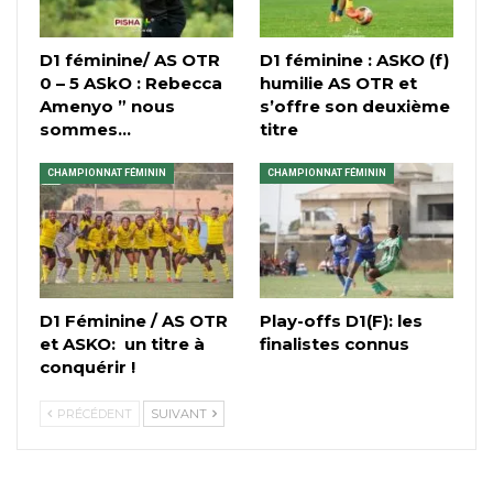
D1 féminine/ AS OTR
D1 féminine : ASKO (f)
0 – 5 ASkO : Rebecca
humilie AS OTR et
Amenyo ” nous
s’offre son deuxième
sommes…
titre
CHAMPIONNAT FÉMININ
CHAMPIONNAT FÉMININ
D1 Féminine / AS OTR
Play-offs D1(F): les
et ASKO: un titre à
finalistes connus
conquérir !
PRÉCÉDENT
SUIVANT