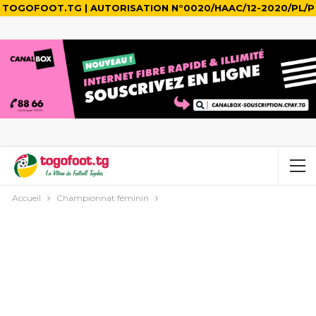
TOGOFOOT.TG | AUTORISATION N°0020/HAAC/12-2020/PL/P
Accueil
Championnat féminin