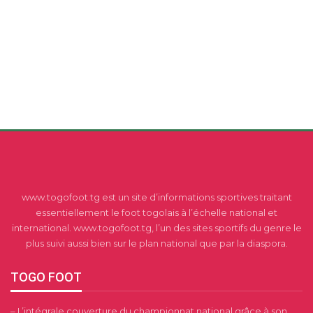
www.togofoot.tg est un site d’informations sportives traitant
essentiellement le foot togolais à l’échelle national et
international. www.togofoot.tg, l’un des sites sportifs du genre le
plus suivi aussi bien sur le plan national que par la diaspora.
TOGO FOOT
– L’intégrale couverture du championnat national grâce à son