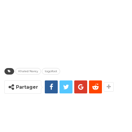
Khaled Narey
togofoot
Partager