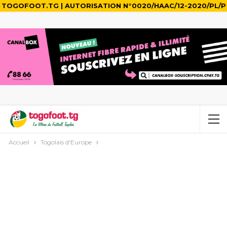
TOGOFOOT.TG | AUTORISATION N°0020/HAAC/12-2020/PL/P
Accueil
Togolais d'Europe