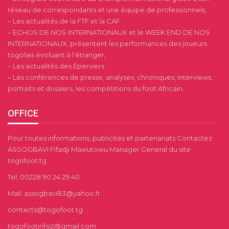
réseau de correspondants et une équipe de professionnels,
– Les actualités de la FTF et la CAF
– ECHOS DE NOS INTERNATIONAUX et le WEEK END DE NOS
INTERNATIONAUX, présentent les performances des joueurs
togolais évoluant à l’étranger,
– Les actualités des Éperviers
– Les conférences de presse, analyses, chroniques, interviews,
portraits et dossiers, les compétitions du foot Africain.
OFFICE
Pour toutes informations, publicités et partenariats Contactez
ASSOGBAVI Fifadji Mawutowu Manager General du site
togofoot.tg
Tel: 00228 90 24 29 40
Mail: assogbavi83@yahoo.fr
contacts@togofoot.tg
togofootinfo2@gmail.com