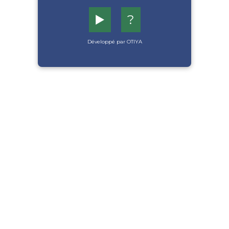
▶️
?
Développé par OTIYA