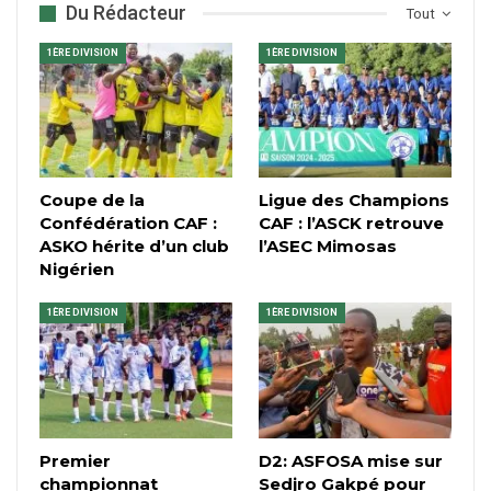
Du Rédacteur
Tout
1ÈRE DIVISION
1ÈRE DIVISION
Coupe de la
Ligue des Champions
Confédération CAF :
CAF : l’ASCK retrouve
ASKO hérite d’un club
l’ASEC Mimosas
Nigérien
1ÈRE DIVISION
1ÈRE DIVISION
Premier
D2: ASFOSA mise sur
championnat
Sedjro Gakpé pour