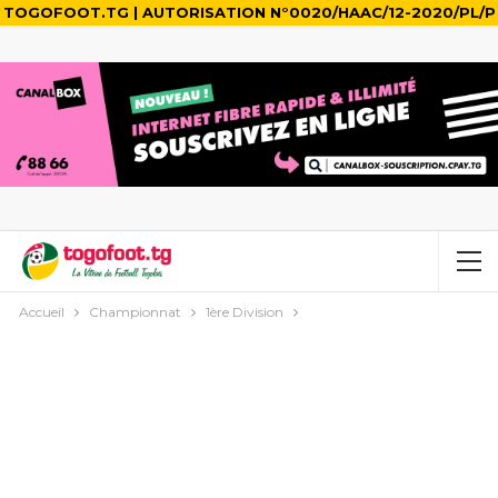
TOGOFOOT.TG | AUTORISATION N°0020/HAAC/12-2020/PL/P
Accueil
Championnat
1ère Division