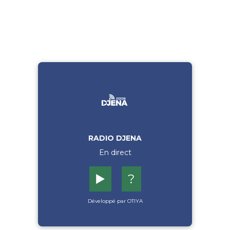
RADIO DJENA
En direct
▶️
?
Développé par OTIYA