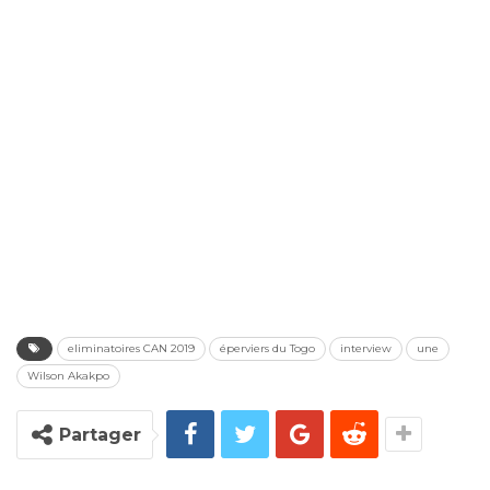
eliminatoires CAN 2019
éperviers du Togo
interview
une
Wilson Akakpo
Partager