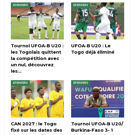
EPERVIERS
EPERVIERS
Tournoi UFOA-B U20 :
UFOA-B U20 : Le
les Togolais quittent
Togo déjà éliminé
la compétition avec
un nul, découvrez
les…
EPERVIERS
EPERVIERS
CAN 2027 : le Togo
Tournoi UFOA-B U20/
fixé sur les dates des
Burkina-Faso 3- 1