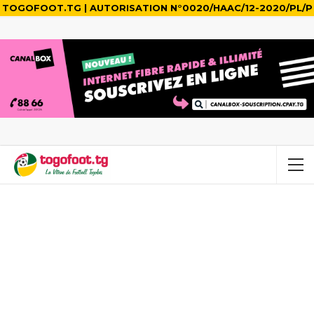
TOGOFOOT.TG | AUTORISATION N°0020/HAAC/12-2020/PL/P