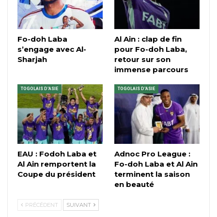
Fo-doh Laba
Al Ain : clap de fin
s’engage avec Al-
pour Fo-doh Laba,
Sharjah
retour sur son
immense parcours
TOGOLAIS D'ASIE
TOGOLAIS D'ASIE
EAU : Fodoh Laba et
Adnoc Pro League :
Al Ain remportent la
Fo-doh Laba et Al Ain
Coupe du président
terminent la saison
en beauté
PRÉCÉDENT
SUIVANT