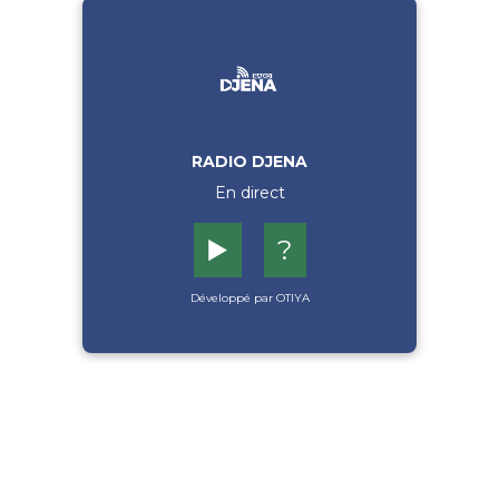
RADIO DJENA
En direct
▶️
?
Développé par OTIYA