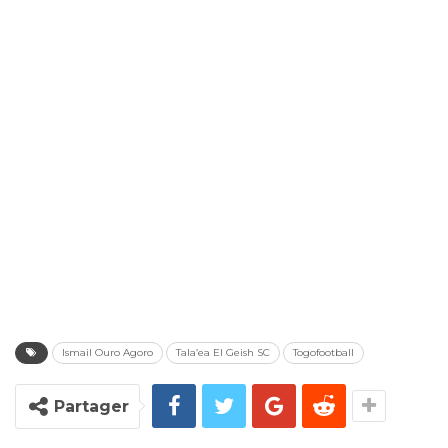
Ismail Ouro Agoro
Tala’ea El Geish SC
Togofootball
Partager