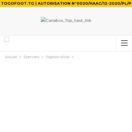
TOGOFOOT.TG | AUTORISATION N°0020/HAAC/12-2020/PL/P
Accueil
Eperviers
Togolais d'Asie