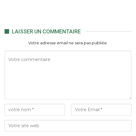
LAISSER UN COMMENTAIRE
Votre adresse email ne sera pas publiée.