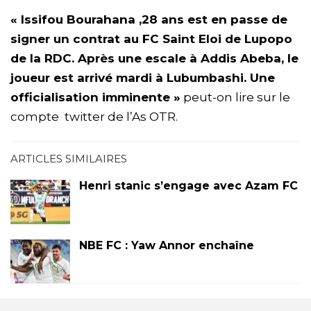
« Issifou Bourahana ,28 ans est en passe de
signer un contrat au FC Saint Eloi de Lupopo
de la RDC. Après une escale à Addis Abeba, le
joueur est arrivé mardi à Lubumbashi. Une
officialisation imminente »
peut-on lire sur le
compte twitter de l’As OTR.
ARTICLES SIMILAIRES
Henri stanic s’engage avec Azam FC
NBE FC : Yaw Annor enchaîne