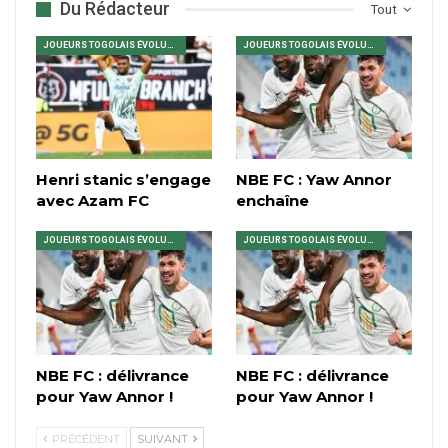
Du Rédacteur
Tout
JOUEURS TOGOLAIS ÉVOLUANT EN AFRIQUE
JOUEURS TOGOLAIS ÉVOLUANT EN AFRIQUE
Henri stanic s’engage
NBE FC : Yaw Annor
avec Azam FC
enchaîne
JOUEURS TOGOLAIS ÉVOLUANT EN AFRIQUE
JOUEURS TOGOLAIS ÉVOLUANT EN AFRIQUE
NBE FC : délivrance
NBE FC : délivrance
pour Yaw Annor !
pour Yaw Annor !
PRÉCÉDENT
SUIVANT