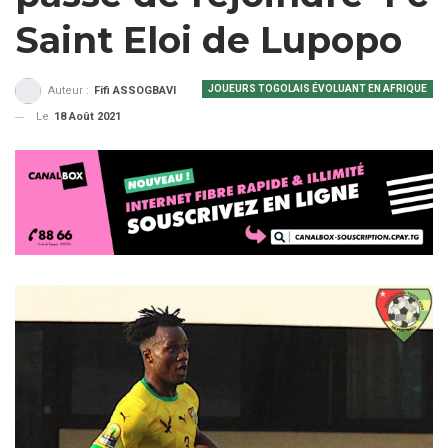
Saint Eloi de Lupopo
JOUEURS TOGOLAIS ÉVOLUANT EN AFRIQUE
Auteur :
Fifi ASSOGBAVI
Le
18 Août 2021