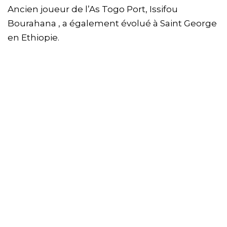
Ancien joueur de l’As Togo Port, Issifou
Bourahana , a également évolué à Saint George
en Ethiopie.