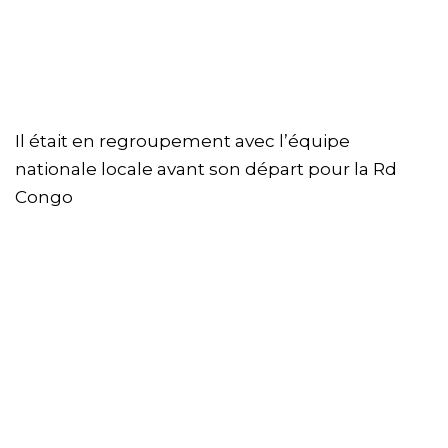
Il était en regroupement avec l’équipe
nationale locale avant son départ pour la Rd
Congo