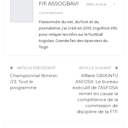
Fifi ASSOGBAVI
2884 Article
1
Commentaire
Passionnée du net, du foot et du
journalisme, j'ai créé en 2013, togofoot.info
pour relayer les infos sur le football
togolais. Grande fan des éperviers du
Togo
ARTICLE PRÉCÉDENT
ARTICLE SUIVANT
Championnat féminin
Affaire GBIKINTI/
/J3: Tout le
ASFOSA: Le bureau
programme
exécutif de l’ASFOSA
remet en cause la
compétence de la
commission de
discipline de la FTF