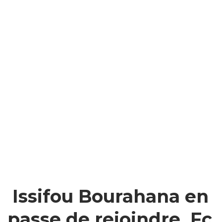
Issifou Bourahana en
passe de rejoindre Fc