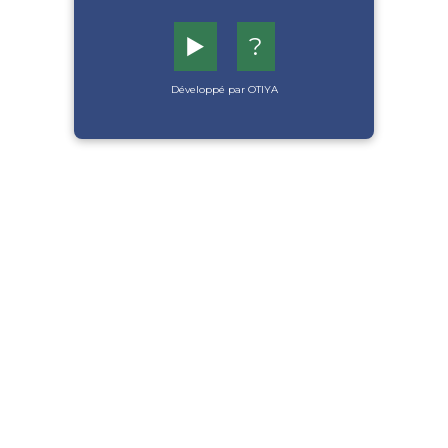
▶️
?
Développé par OTIYA