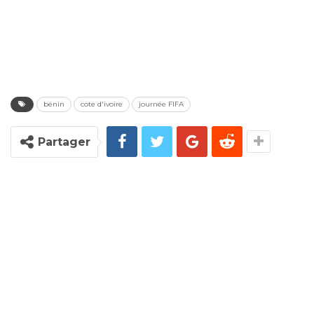
bénin
cote d'ivoire
journée FIFA
Partager