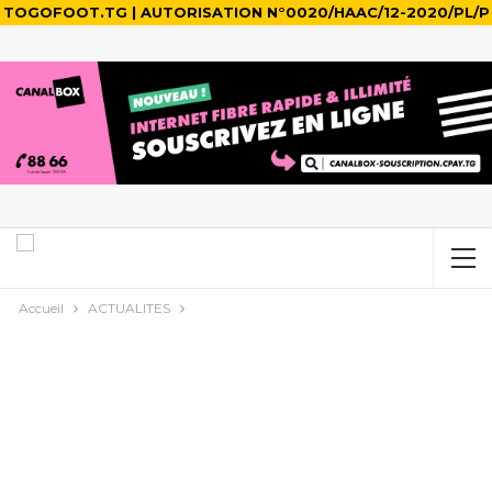
TOGOFOOT.TG | AUTORISATION N°0020/HAAC/12-2020/PL/P
Accueil
ACTUALITES