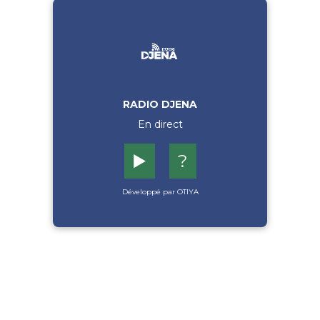
RADIO DJENA
En direct
▶️
?
Développé par OTIYA