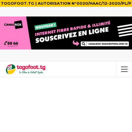
TOGOFOOT.TG | AUTORISATION N°0020/HAAC/12-2020/PL/P