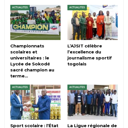
ACTUALITES
ACTUALITES
Championnats
L’AJSIT célèbre
scolaires et
l’excellence du
universitaires : le
journalisme sportif
Lycée de Sokodé
togolais
sacré champion au
terme…
ACTUALITES
ACTUALITES
Sport scolaire : l’État
La Ligue régionale de