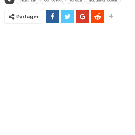
Ismaïla Sarr
journée FIFA
Senegal
trois autres joueurs
Partager