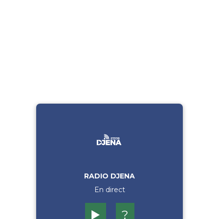
RADIO DJENA
En direct
▶️
?