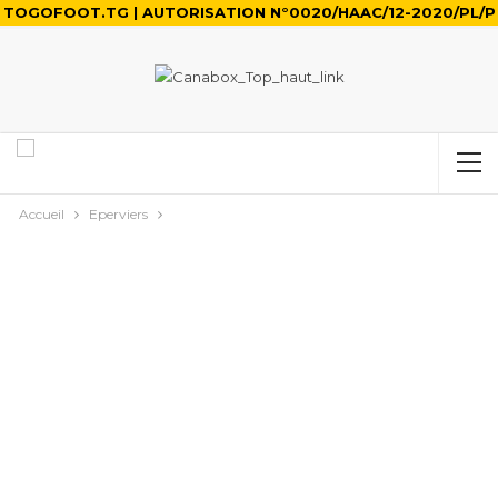
TOGOFOOT.TG | AUTORISATION N°0020/HAAC/12-2020/PL/P
Accueil
Eperviers