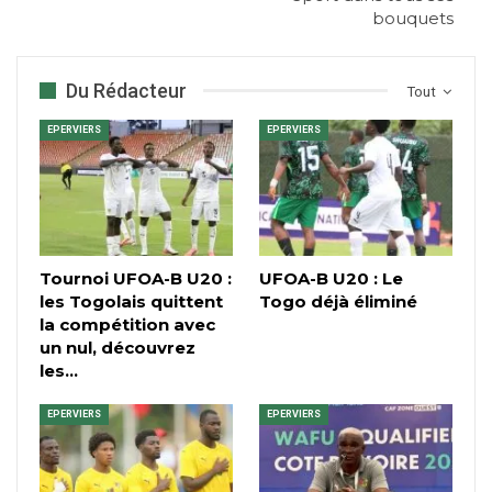
bouquets
Du Rédacteur
Tout
EPERVIERS
EPERVIERS
Tournoi UFOA-B U20 :
UFOA-B U20 : Le
les Togolais quittent
Togo déjà éliminé
la compétition avec
un nul, découvrez
les…
EPERVIERS
EPERVIERS