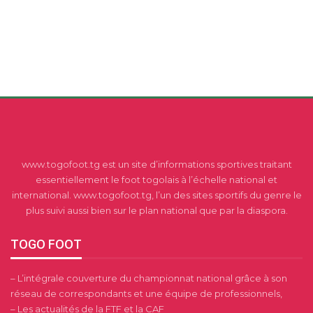
www.togofoot.tg est un site d’informations sportives traitant
essentiellement le foot togolais à l’échelle national et
international. www.togofoot.tg, l’un des sites sportifs du genre le
plus suivi aussi bien sur le plan national que par la diaspora.
TOGO FOOT
– L’intégrale couverture du championnat national grâce à son
réseau de correspondants et une équipe de professionnels,
– Les actualités de la FTF et la CAF