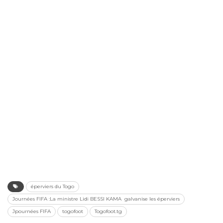
éperviers du Togo
Journées FIFA :La ministre Lidi BESSI KAMA galvanise les éperviers
Jpournées FIFA
togofoot
Togofoot.tg