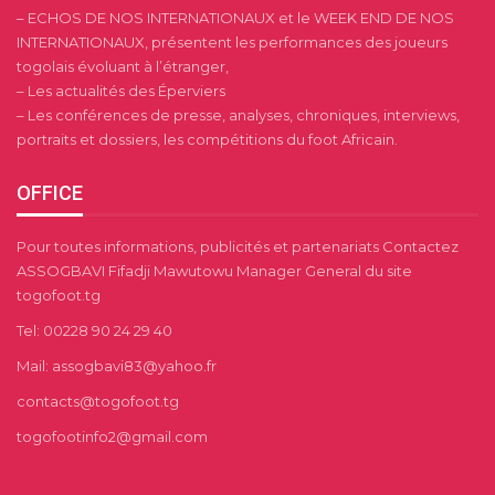
– ECHOS DE NOS INTERNATIONAUX et le WEEK END DE NOS
INTERNATIONAUX, présentent les performances des joueurs
togolais évoluant à l’étranger,
– Les actualités des Éperviers
– Les conférences de presse, analyses, chroniques, interviews,
portraits et dossiers, les compétitions du foot Africain.
OFFICE
Pour toutes informations, publicités et partenariats Contactez
ASSOGBAVI Fifadji Mawutowu Manager General du site
togofoot.tg
Tel: 00228 90 24 29 40
Mail: assogbavi83@yahoo.fr
contacts@togofoot.tg
togofootinfo2@gmail.com