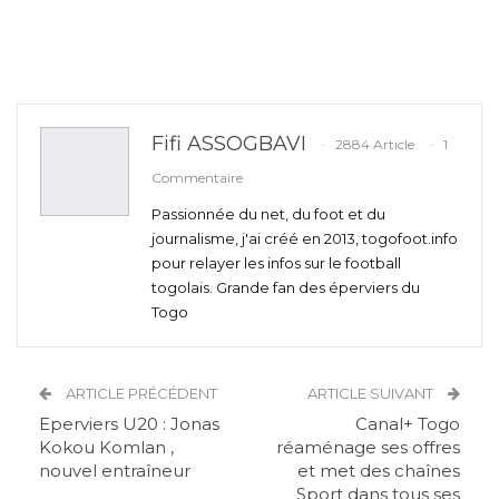
Fifi ASSOGBAVI
2884 Article
1
Commentaire
Passionnée du net, du foot et du
journalisme, j'ai créé en 2013, togofoot.info
pour relayer les infos sur le football
togolais. Grande fan des éperviers du
Togo
ARTICLE PRÉCÉDENT
ARTICLE SUIVANT
Eperviers U20 : Jonas
Canal+ Togo
Kokou Komlan ,
réaménage ses offres
nouvel entraîneur
et met des chaînes
Sport dans tous ses