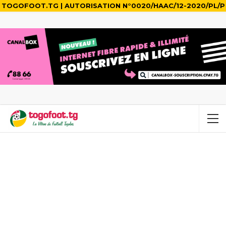
TOGOFOOT.TG | AUTORISATION N°0020/HAAC/12-2020/PL/P