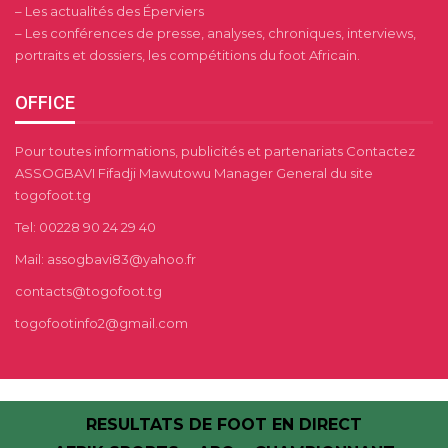
– Les actualités des Éperviers
– Les conférences de presse, analyses, chroniques, interviews,
portraits et dossiers, les compétitions du foot Africain.
OFFICE
Pour toutes informations, publicités et partenariats Contactez
ASSOGBAVI Fifadji Mawutowu Manager General du site
togofoot.tg
Tel: 00228 90 24 29 40
Mail: assogbavi83@yahoo.fr
contacts@togofoot.tg
togofootinfo2@gmail.com
RESULTATS DE FOOT EN DIRECT