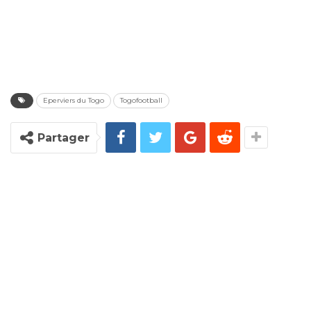
Eperviers du Togo
Togofootball
Partager