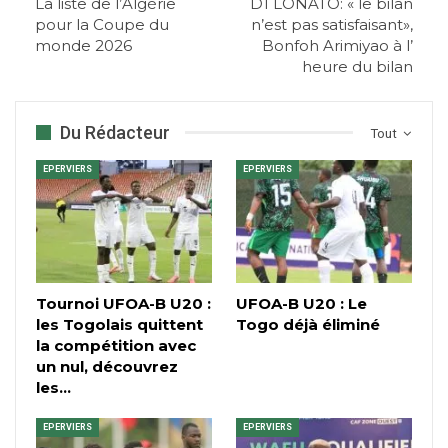
La liste de l’Algérie
D1 LONATO: « le bilan
pour la Coupe du
n’est pas satisfaisant»,
monde 2026
Bonfoh Arimiyao à l’
heure du bilan
Du Rédacteur
Tout
EPERVIERS
EPERVIERS
Tournoi UFOA-B U20 :
UFOA-B U20 : Le
les Togolais quittent
Togo déjà éliminé
la compétition avec
un nul, découvrez
les…
EPERVIERS
EPERVIERS