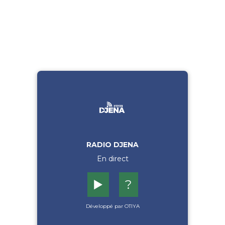
RADIO DJENA
En direct
▶️
?
Développé par OTIYA