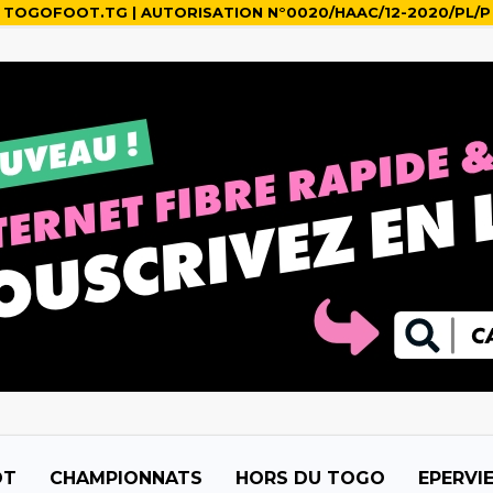
TOGOFOOT.TG | AUTORISATION N°0020/HAAC/12-2020/PL/P
OT
CHAMPIONNATS
HORS DU TOGO
EPERVI