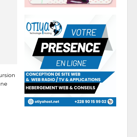
ursion
une