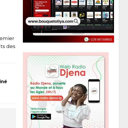
premier
uts des
iné