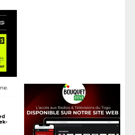
ne.
ed
ek-