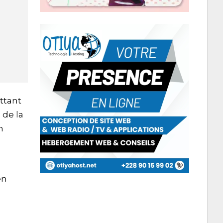
ttant
 de la
n
en