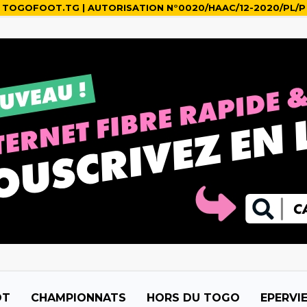
TOGOFOOT.TG | AUTORISATION N°0020/HAAC/12-2020/PL/P
OT
CHAMPIONNATS
HORS DU TOGO
EPERVI