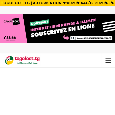
TOGOFOOT.TG | AUTORISATION N°0020/HAAC/12-2020/PL/P