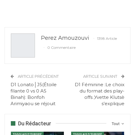
Perez Amouzouvi
1398 Article
0 Commentaire
ARTICLE PRÉCÉDENT
ARTICLE SUIVANT
D1 Lonato│J5(Étoile
D1 Féminine :Le choix
filante 0 vs 0 AS
du format des play-
Binah): Bonfoh
offs ,Yvette Klutsè
Arimiyaou se réjouit
s’explique
Du Rédacteur
Tout
TOGOLAIS D'EUROPE
TOGOLAIS D'EUROPE