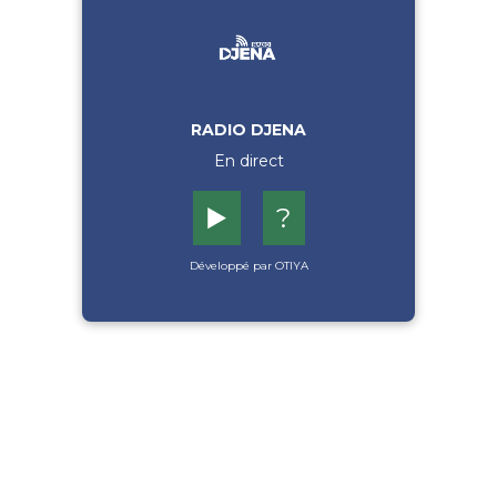
RADIO DJENA
En direct
▶️
?
Développé par OTIYA