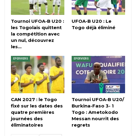
Tournoi UFOA-B U20 :
UFOA-B U20 : Le
les Togolais quittent
Togo déjà éliminé
la compétition avec
un nul, découvrez
les…
EPERVIERS
EPERVIERS
CAN 2027 : le Togo
Tournoi UFOA-B U20/
fixé sur les dates des
Burkina-Faso 3- 1
quatre premières
Togo : Ametokodo
journées des
Messan nourrit des
éliminatoires
regrets