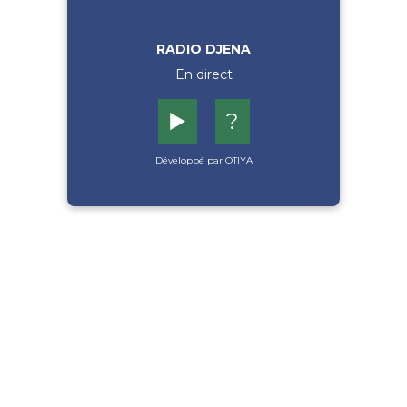
RADIO DJENA
En direct
▶️
?
Développé par OTIYA