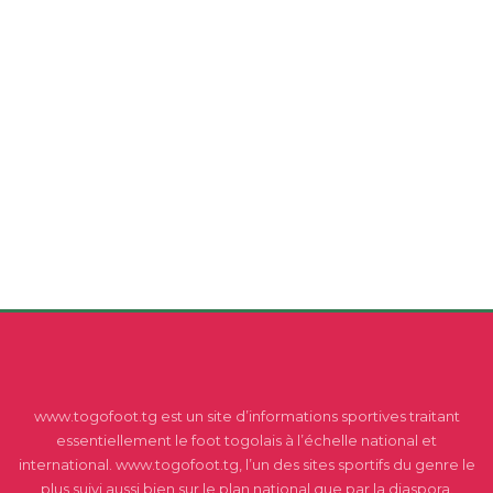
www.togofoot.tg est un site d’informations sportives traitant
essentiellement le foot togolais à l’échelle national et
international. www.togofoot.tg, l’un des sites sportifs du genre le
plus suivi aussi bien sur le plan national que par la diaspora.