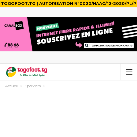
TOGOFOOT.TG | AUTORISATION N°0020/HAAC/12-2020/PL/P
Accueil
Eperviers