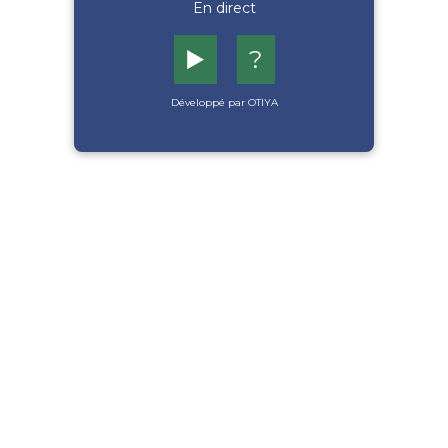
En direct
▶️
?
Développé par OTIYA