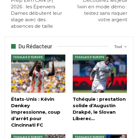
Prép Élim CAN (F)
Découvrez les jeux
2026 : les Éperviers
1win en mode démo :
Dames débutent leur
testez sans risquer
stage avec des
votre argent
absences de taille
Du Rédacteur
Tout
TOGOLAIS D'EUROPE
TOGOLAIS D'EUROPE
États-Unis : Kévin
Tchéquie : prestation
Denkey
solide d’Augustin
impressionne, coup
Drakpé, le Slovan
d’arrêt pour
Liberec…
Cincinnati FC
TOGOLAIS D'EUROPE
TOGOLAIS D'EUROPE