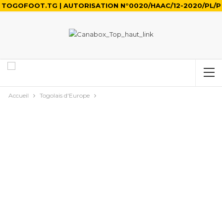
TOGOFOOT.TG | AUTORISATION N°0020/HAAC/12-2020/PL/P
Accueil
Togolais d'Europe