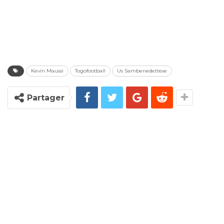
Kevin Maussi
Togofootball
Us Sambenedettese
Partager