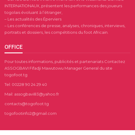
INTERNATIONAUX, présentent les performances des joueurs
togolais évoluant à l’étranger,
– Les actualités des Éperviers
– Les conférences de presse, analyses, chroniques, interviews,
portraits et dossiers, les compétitions du foot Africain.
OFFICE
Pour toutes informations, publicités et partenariats Contactez
ASSOGBAVI Fifadji Mawutowu Manager General du site
togofoot.tg
Tel: 00228 90 24 29 40
Mail: assogbavi83@yahoo.fr
contacts@togofoot.tg
togofootinfo2@gmail.com