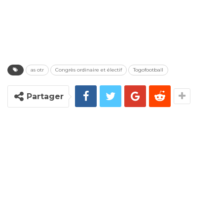
as otr
Congrès ordinaire et électif
Togofootball
Partager