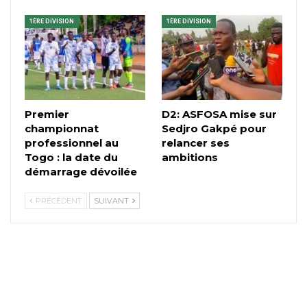
1ÈRE DIVISION
1ÈRE DIVISION
Premier
D2: ASFOSA mise sur
championnat
Sedjro Gakpé pour
professionnel au
relancer ses
Togo : la date du
ambitions
démarrage dévoilée
PRÉCÉDENT
SUIVANT