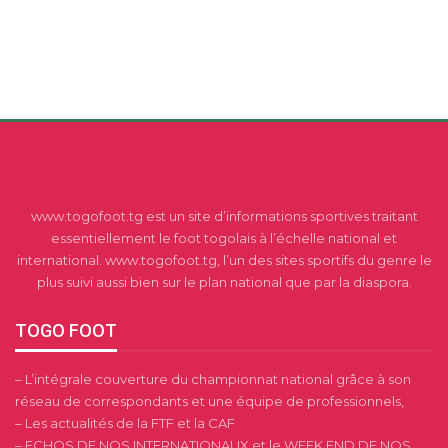
www.togofoot.tg est un site d’informations sportives traitant
essentiellement le foot togolais à l’échelle national et
international. www.togofoot.tg, l’un des sites sportifs du genre le
plus suivi aussi bien sur le plan national que par la diaspora.
TOGO FOOT
– L’intégrale couverture du championnat national grâce à son
réseau de correspondants et une équipe de professionnels,
– Les actualités de la FTF et la CAF
– ECHOS DE NOS INTERNATIONAUX et le WEEK END DE NOS