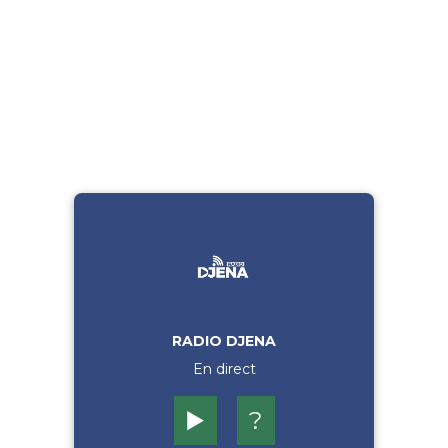
RADIO DJENA
En direct
▶️
?