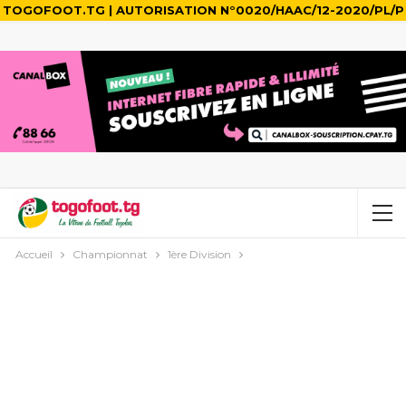
TOGOFOOT.TG | AUTORISATION N°0020/HAAC/12-2020/PL/P
Accueil
Championnat
1ère Division