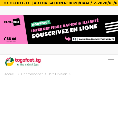
TOGOFOOT.TG | AUTORISATION N°0020/HAAC/12-2020/PL/P
Accueil
Championnat
1ère Division