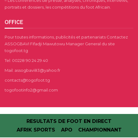
– Les conférences de presse, analyses, chroniques, interviews,
portraits et dossiers, les compétitions du foot Africain.
OFFICE
Pour toutes informations, publicités et partenariats Contactez
ASSOGBAVI Fifadji Mawutowu Manager General du site
togofoot.tg
Tel: 00228 90 24 29 40
Mail: assogbavi83@yahoo.fr
contacts@togofoot.tg
togofootinfo2@gmail.com
RESULTATS DE FOOT EN DIRECT
AFRIK SPORTS
APO
CHAMPIONNANT