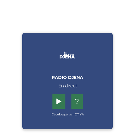
RADIO DJENA
En direct
▶️
?
Développé par OTIYA