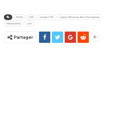
ASCK
CAF
coupe CAF
Ligue Africaine des Champions
Maranatha
une
Partager