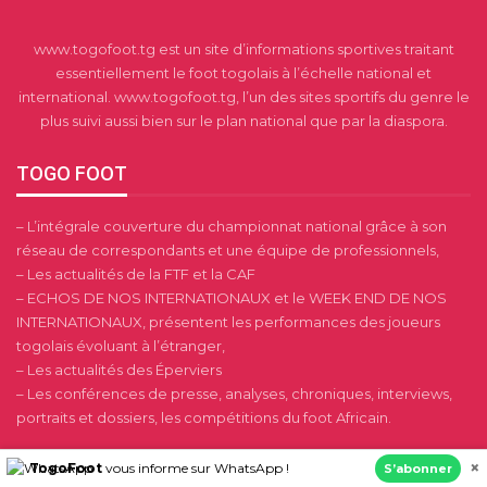
www.togofoot.tg est un site d’informations sportives traitant
essentiellement le foot togolais à l’échelle national et
international. www.togofoot.tg, l’un des sites sportifs du genre le
plus suivi aussi bien sur le plan national que par la diaspora.
TOGO FOOT
– L’intégrale couverture du championnat national grâce à son
réseau de correspondants et une équipe de professionnels,
– Les actualités de la FTF et la CAF
– ECHOS DE NOS INTERNATIONAUX et le WEEK END DE NOS
INTERNATIONAUX, présentent les performances des joueurs
togolais évoluant à l’étranger,
– Les actualités des Éperviers
– Les conférences de presse, analyses, chroniques, interviews,
portraits et dossiers, les compétitions du foot Africain.
×
OFFICE
TogoFoot
vous informe sur WhatsApp !
S’abonner