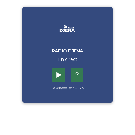
RADIO DJENA
En direct
▶️
?
Développé par OTIYA