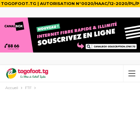
TOGOFOOT.TG | AUTORISATION N°0020/HAAC/12-2020/PL/P
Accueil
FTF