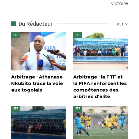
victoire
Du Rédacteur
Tout
FTF
FTF
Arbitrage : Athanase
Arbitrage : la FTF et
Nkubito trace la voie
la FIFA renforcent les
aux togolais
compétences des
arbitres d’élite
FTF
FTF