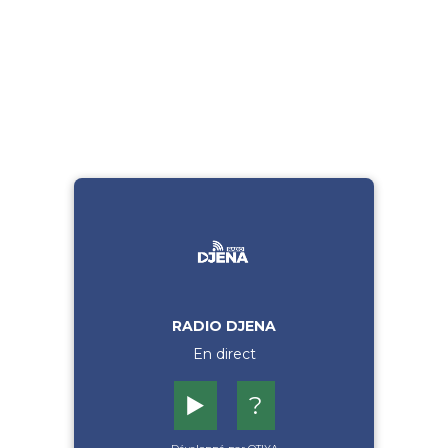
RADIO DJENA
En direct
▶️
?