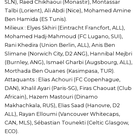
SLN), Raed Chikhaoui (Monastir), Montassar
Talbi (Lorient), Ali Abdi (Nice), Mohamed Amine
Ben Hamida (ES Tunis).
Milieux : Elyes Skhiri (Eintracht Francfort, ALL),
Mohamed Hadj-Mahmoud (FC Lugano, SUI),
Rani Khedira (Union Berlin, ALL), Anis Ben
Slimane (Norwich City, D2 ANG), Hannibal Mejbri
(Burnley, ANG), Ismaël Gharbi (Augsbourg, ALL),
Morthada Ben Ouanes (Kasimpasa, TUR).
Attaquants : Elias Achouri (FC Copenhague,
DAN), Khalil Ayari (Paris-SG), Firas Chaouat (Club
Africain), Hazem Mastouri (Dinamo
Makhachkala, RUS), Elias Saad (Hanovre, D2
ALL), Rayan Elloumi (Vancouver Whitecaps,
CAN, MLS), Sébastian Tounekti (Celtic Glasgow,
ECO).