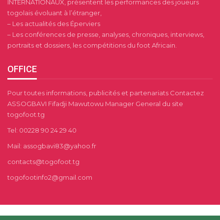
INTERNATIONAUX, présentent les performances des joueurs
togolais évoluant à l’étranger,
– Les actualités des Éperviers
– Les conférences de presse, analyses, chroniques, interviews,
portraits et dossiers, les compétitions du foot Africain.
OFFICE
Pour toutes informations, publicités et partenariats Contactez
ASSOGBAVI Fifadji Mawutowu Manager General du site
togofoot.tg
Tel: 00228 90 24 29 40
Mail: assogbavi83@yahoo.fr
contacts@togofoot.tg
togofootinfo2@gmail.com