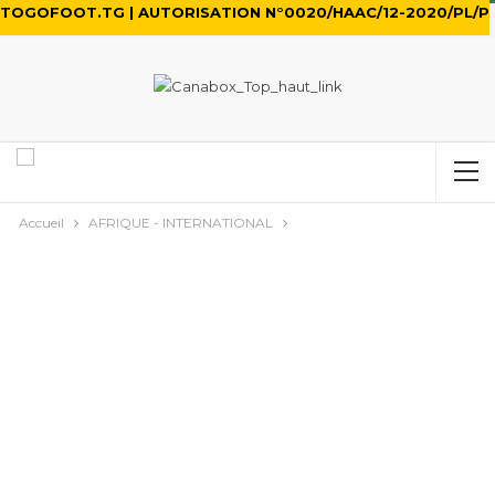
TOGOFOOT.TG | AUTORISATION N°0020/HAAC/12-2020/PL/P
Accueil
AFRIQUE - INTERNATIONAL