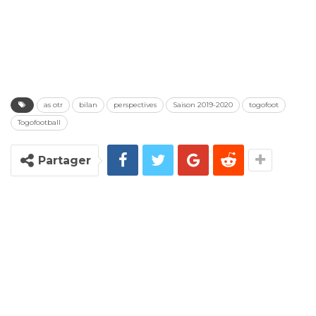
as otr
bilan
perspectives
Saison 2019-2020
togofoot
Togofootball
Partager