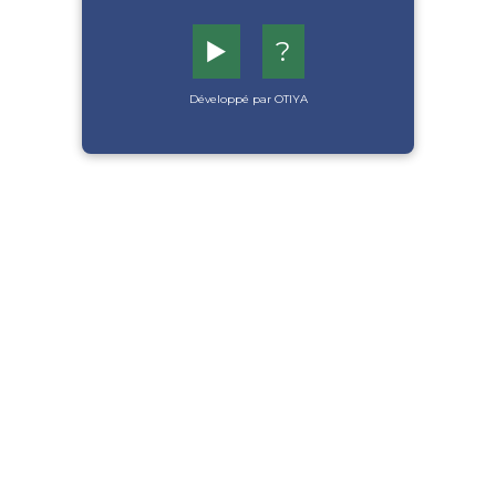
▶️
?
Développé par OTIYA