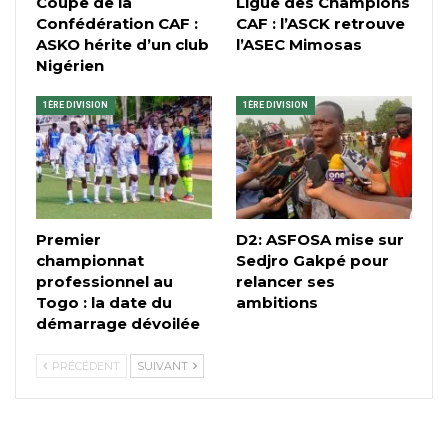
Coupe de la
Ligue des Champions
Confédération CAF :
CAF : l’ASCK retrouve
ASKO hérite d’un club
l’ASEC Mimosas
Nigérien
1ÈRE DIVISION
1ÈRE DIVISION
Premier
D2: ASFOSA mise sur
championnat
Sedjro Gakpé pour
professionnel au
relancer ses
Togo : la date du
ambitions
démarrage dévoilée
PRÉCÉDENT
SUIVANT