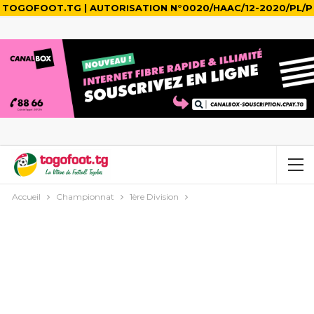
TOGOFOOT.TG | AUTORISATION N°0020/HAAC/12-2020/PL/P
Accueil
Championnat
1ère Division