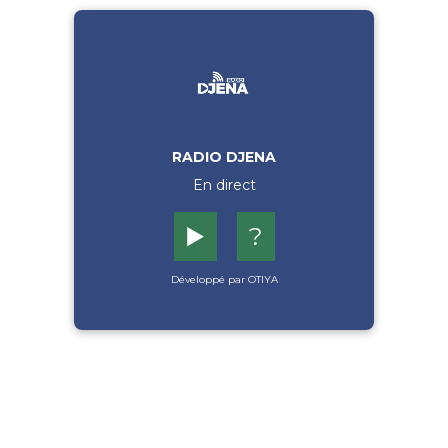
RADIO DJENA
En direct
▶️
?
Développé par OTIYA