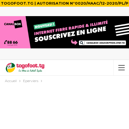
TOGOFOOT.TG | AUTORISATION N°0020/HAAC/12-2020/PL/P
Accueil
Eperviers