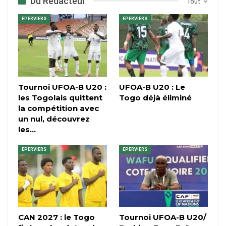
Du Rédacteur
Tout
EPERVIERS
EPERVIERS
Tournoi UFOA-B U20 :
UFOA-B U20 : Le
les Togolais quittent
Togo déjà éliminé
la compétition avec
un nul, découvrez
les…
EPERVIERS
EPERVIERS
CAN 2027 : le Togo
Tournoi UFOA-B U20/