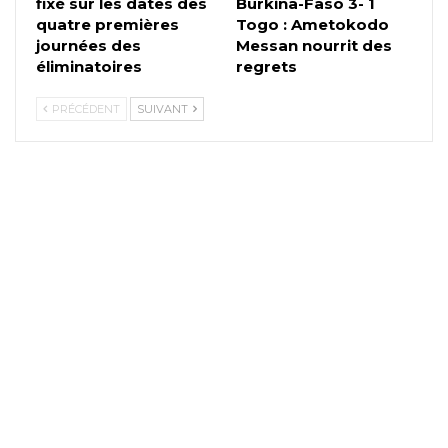
fixé sur les dates des
Burkina-Faso 3- 1
quatre premières
Togo : Ametokodo
journées des
Messan nourrit des
éliminatoires
regrets
PRÉCÉDENT
SUIVANT