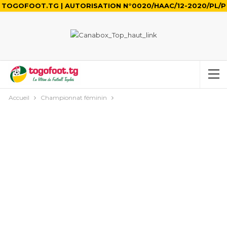
TOGOFOOT.TG | AUTORISATION N°0020/HAAC/12-2020/PL/P
Accueil
Championnat féminin